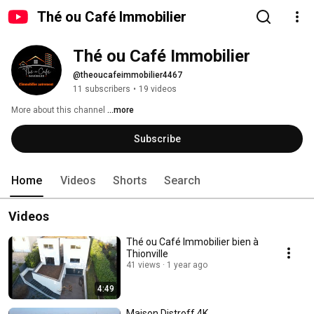
Thé ou Café Immobilier
Thé ou Café Immobilier
@theoucafeimmobilier4467
11 subscribers
•
19 videos
More about this channel
...more
Subscribe
Home
Videos
Shorts
Search
Videos
Thé ou Café Immobilier bien à
Thionville
41 views
1 year ago
4:49
Maison Distroff 4K