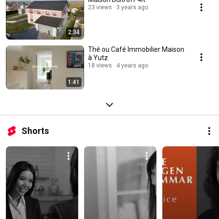
23 views
3 years ago
2:34
Thé ou Café Immobilier Maison
à Yutz
18 views
4 years ago
1:41
Shorts