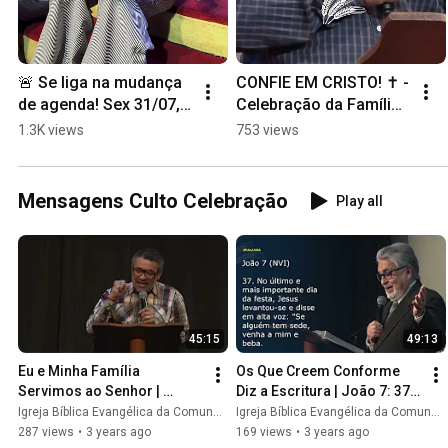
🚨 Se liga na mudança 
CONFIE EM CRISTO! ✝️ - 
de agenda! Sex 31/07, 
Celebração da Família 
Vigilia - Sáb 01/08, 
21/09/2025 - Pr. 
1.3K views
753 views
Reunião Celebração - 
Marcos de Almeida 
Dom 02/08 Ceia
#reflexao #Jesus
Mensagens Culto Celebração
Play all
45:15
49:13
Eu e Minha Família 
Os Que Creem Conforme 
Servimos ao Senhor | 
Diz a Escritura | João 7: 37-
Josué 24 - 14-15 | Pr. 
39 | Pr. Benedito Sergio 
Igreja Bíblica Evangélica da Comunhão // IBEC
Igreja Bíblica Evangélica da Comunhão // IBEC
Luciano Alves
Lourenço
287 views
•
3 years ago
169 views
•
3 years ago