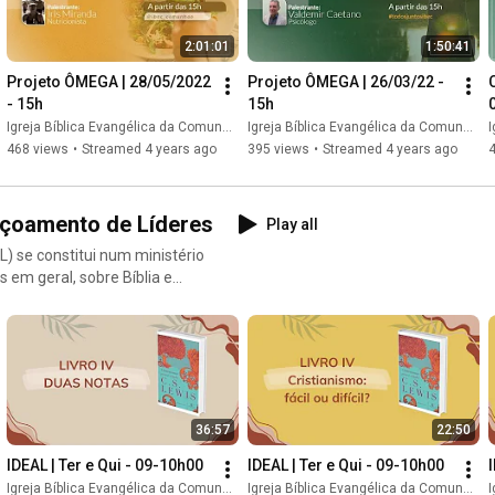
2:01:01
1:50:41
Projeto ÔMEGA | 28/05/2022 
Projeto ÔMEGA | 26/03/22 - 
C
- 15h
15h
Igreja Bíblica Evangélica da Comunhão // IBEC
Igreja Bíblica Evangélica da Comunhão // IBEC
I
468 views
•
Streamed 4 years ago
395 views
•
Streamed 4 years ago
eiçoamento de Líderes
Play all
) se constitui num ministério
 em geral, sobre Bíblia e
anter-nos preparados para
em nós. (I Pe 3.15) Aulas
36:57
22:50
IDEAL | Ter e Qui - 09-10h00
IDEAL | Ter e Qui - 09-10h00
Igreja Bíblica Evangélica da Comunhão // IBEC
Igreja Bíblica Evangélica da Comunhão // IBEC
I