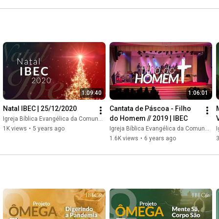
1:09:40
1:06:01
Natal IBEC | 25/12/2020
Cantata de Páscoa - Filho 
do Homem // 2019 | IBEC
Igreja Bíblica Evangélica da Comunhão // IBEC
1K views
•
5 years ago
Igreja Bíblica Evangélica da Comunhão // IBEC
I
1.6K views
•
6 years ago