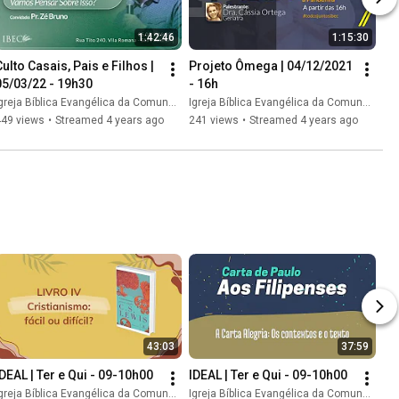
1:42:46
1:15:30
ulto Casais, Pais e Filhos | 
Projeto Ômega | 04/12/2021 
05/03/22 - 19h30
- 16h
greja Bíblica Evangélica da Comunhão // IBEC
Igreja Bíblica Evangélica da Comunhão // IBEC
449 views
•
Streamed 4 years ago
241 views
•
Streamed 4 years ago
43:03
37:59
IDEAL | Ter e Qui - 09-10h00
IDEAL | Ter e Qui - 09-10h00
greja Bíblica Evangélica da Comunhão // IBEC
Igreja Bíblica Evangélica da Comunhão // IBEC