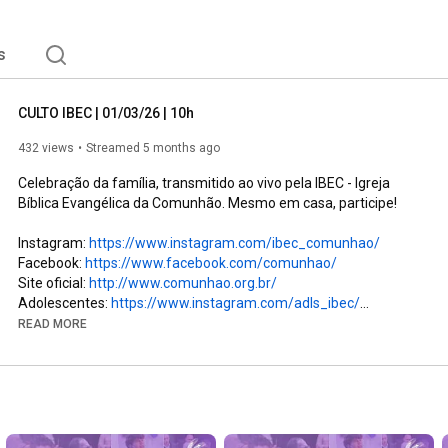
s
CULTO IBEC | 01/03/26 | 10h
432 views
Streamed 5 months ago
Celebração da família, transmitido ao vivo pela IBEC - Igreja 
Bíblica Evangélica da Comunhão. Mesmo em casa, participe!

Instagram: 
https://www.instagram.com/ibec_comunhao/
Facebook: 
https://www.facebook.com/comunhao/
Site oficial: 
http://www.comunhao.org.br/
Adolescentes: 
https://www.instagram.com/adls_ibec/
Jovens: 
https://www.instagram.com/jovensibec/
READ MORE
Atendimento pastoral: 

(11) 98494 5053 / contato@comunhao.org.br

Ofertas via depósito bancário:

Bradesco (237) -  AG: 0368-9 / CC: 105080-0
