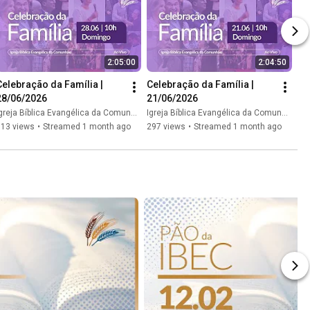
2:05:00
2:04:50
Celebração da Família | 
Celebração da Família | 
28/06/2026
21/06/2026
greja Bíblica Evangélica da Comunhão // IBEC
Igreja Bíblica Evangélica da Comunhão // IBEC
313 views
•
Streamed 1 month ago
297 views
•
Streamed 1 month ago