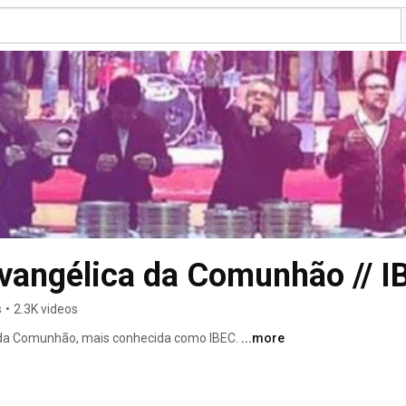
 Evangélica da Comunhão // 
s
•
2.3K videos
a da Comunhão, mais conhecida como IBEC. 
...more