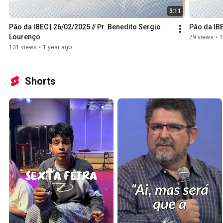
3:11
Pão da IBEC | 26/02/2025 // Pr. Benedito Sergio 
Pão da IBE
Lourenço
79 views
•
1
131 views
•
1 year ago
Shorts