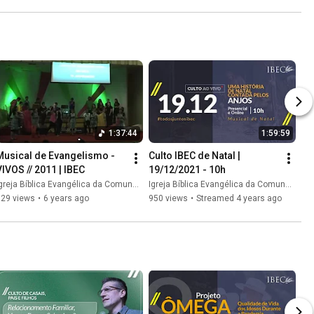
1:37:44
1:59:59
Musical de Evangelismo - 
Culto IBEC de Natal | 
VIVOS // 2011 | IBEC
19/12/2021 - 10h
greja Bíblica Evangélica da Comunhão // IBEC
Igreja Bíblica Evangélica da Comunhão // IBEC
329 views
•
6 years ago
950 views
•
Streamed 4 years ago