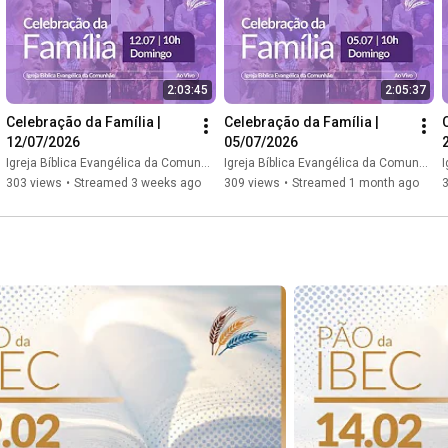
Itaú (341) - AG: 6527 / CC: 06992-3

CNPJ: 46.226.189/0001-36

PIX: 46226189000136
2:03:45
2:05:37
Celebração da Família | 
Celebração da Família | 
12/07/2026
05/07/2026
Igreja Bíblica Evangélica da Comunhão // IBEC
Igreja Bíblica Evangélica da Comunhão // IBEC
I
303 views
•
Streamed 3 weeks ago
309 views
•
Streamed 1 month ago