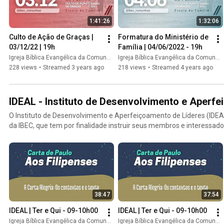
1:41:26
1:32:06
Culto de Ação de Graças | 
Formatura do Ministério de 
03/12/22 | 19h
Família | 04/06/2022 - 19h
Igreja Bíblica Evangélica da Comunhão // IBEC
Igreja Bíblica Evangélica da Comunhão // IBEC
228 views
•
Streamed 3 years ago
218 views
•
Streamed 4 years ago
IDEAL - Instituto de Desenvolvimento e Aperf
O Instituto de Desenvolvimento e Aperfeiçoamento de Líderes (IDEAL
da IBEC, que tem por finalidade instruir seus membros e interessados
História da Igreja, visando tanto a edificação pessoal, bem como m
responder a qualquer pessoa que nos peça a razão da esperança que há 
todas as terças e quintas, das 9h às 9h45. #PARTICIPE
38:47
37:54
IDEAL | Ter e Qui - 09-10h00
IDEAL | Ter e Qui - 09-10h00
Igreja Bíblica Evangélica da Comunhão // IBEC
Igreja Bíblica Evangélica da Comunhão // IBEC