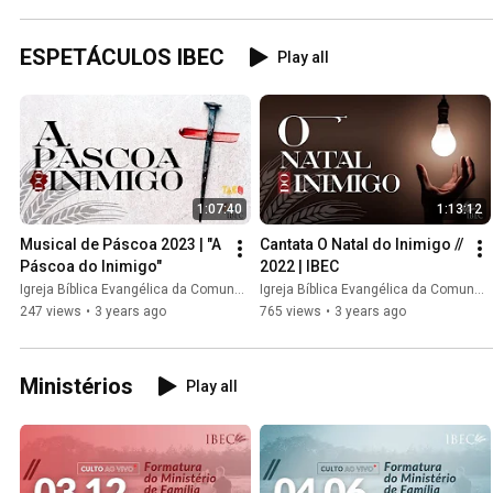
ESPETÁCULOS IBEC
Play all
1:07:40
1:13:12
Musical de Páscoa 2023 | "A 
Cantata O Natal do Inimigo // 
Páscoa do Inimigo"
2022 | IBEC
Igreja Bíblica Evangélica da Comunhão // IBEC
Igreja Bíblica Evangélica da Comunhão // IBEC
247 views
•
3 years ago
765 views
•
3 years ago
Ministérios
Play all