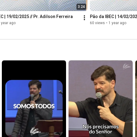
3:24
C | 19/02/2025 // Pr. Adilson Ferreira
Pão da IBEC | 14/02/202
 year ago
60 views
•
1 year ago