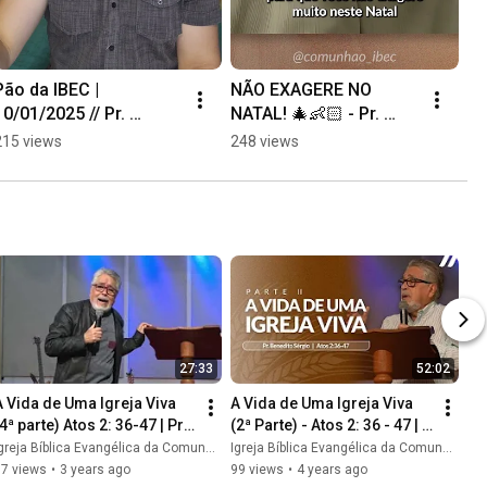
Pão da IBEC | 
NÃO EXAGERE NO 
10/01/2025 // Pr. 
NATAL! 🎄👶🏻 - Pr. 
Luciano Spilborghs
Benedito Sérgio 
215 views
248 views
Lourenço // Pão da 
IBEC 18/12/24 
#Sabedoria
27:33
52:02
A Vida de Uma Igreja Viva 
A Vida de Uma Igreja Viva 
4ª parte) Atos 2: 36-47 | Pr. 
(2ª Parte) - Atos 2: 36 - 47 | 
Benedito Sergio Lourenço
Pr. Benedito Sergio 
greja Bíblica Evangélica da Comunhão // IBEC
Igreja Bíblica Evangélica da Comunhão // IBEC
Lourenço // 17/07/2022
67 views
•
3 years ago
99 views
•
4 years ago