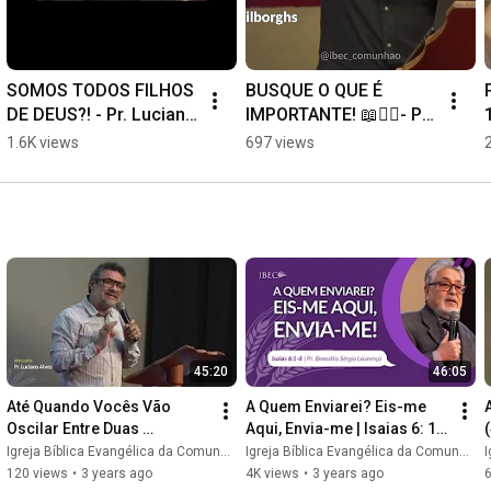
SOMOS TODOS FILHOS 
BUSQUE O QUE É 
DE DEUS?! - Pr. Luciano 
IMPORTANTE! 📖☝🏼- Pr. 
Spilnorghs #ibec 
Luciano Spilborghs - 
1.6K views
697 views
#comunhao #reflexao 
Celebraco da Família 
#filhos #criação
16/02/2025 #reflexão
45:20
46:05
Até Quando Vocês Vão 
A Quem Enviarei? Eis-me 
Oscilar Entre Duas 
Aqui, Envia-me | Isaias 6: 1-
(
Opiniões? - II | 1 Reis 18 | Pr. 
8 | Pr. Benedito Sérgio 
Igreja Bíblica Evangélica da Comunhão // IBEC
Igreja Bíblica Evangélica da Comunhão // IBEC
I
Luciano Alves | 23/10/22
Lourenço
120 views
•
3 years ago
4K views
•
3 years ago