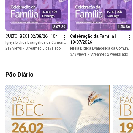
2:07:20
1:58:36
CULTO IBEC | 02/08/26 | 10h
Celebração da Família | 
19/07/2026
Igreja Bíblica Evangélica da Comunhão // IBEC
219 views
•
Streamed 5 days ago
Igreja Bíblica Evangélica da Comunhão // IBEC
373 views
•
Streamed 2 weeks ago
Pão Diário