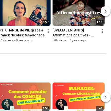
0:57
1:14
J'ai CHANGE de VIE grâce à 
[SPECIAL ENFANTS] 
Franck Nicolas: témoignage
Affirmations positives - 
Vaincre sa timidité/ Amour 
.1K views
•
9 years ago
506 views
•
7 years ago
de soi - 3 à 8 ans
4:58
3:41