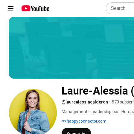
Laure-Alessia
@laurealessiacalderon
•
570 subscri
Management - Leadership par l'Humour &
happyconnector.com
Subscribe