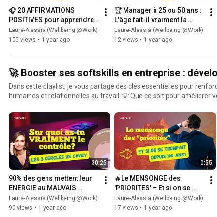
🎧 20 AFFIRMATIONS 
🏆 Manager à 25 ou 50 ans : 
POSITIVES pour apprendre 
L'âge fait-il vraiment la 
à LÂCHER PRISE 🌿✨
différence ? 🤔
Laure-Alessia (Wellbeing @Work)
Laure-Alessia (Wellbeing @Work)
105 views
•
1 year ago
12 views
•
1 year ago
🚀 Booster ses softskills en entreprise : déve
Dans cette playlist, je vous partage des clés essentielles pour renf
humaines et relationnelles au travail. 💡 Que ce soit pour améliorer votre communication, votre
intelligence émotionnelle ou votre capacité à gérer les conflits, vos so
atout pour évoluer et réussir en entreprise. 👉 Des conseils pratiques, des exemples concrets et
des outils faciles à appliquer pour devenir la meilleure version de 
professionnelle. Prêt·e à passer au niveau supérieur ? C’est ici
30:25
0:55
90% des gens mettent leur 
🔥Le MENSONGE des 
ENERGIE au MAUVAIS 
'PRIORITES' – Et si on se 
ENDROIT..en fais-tu partie? - 
trompait depuis 100 ans ?
Laure-Alessia (Wellbeing @Work)
Laure-Alessia (Wellbeing @Work)
Les CERCLES D'INFLUENCE
90 views
•
1 year ago
17 views
•
1 year ago