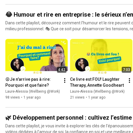
😂 Humour et rire en entreprise : le sérieux n’
Dans cette playlist, découvrez comment l’humour et le rire peuvent d
milieu professionnel. 🎭 Que ce soit pour désamorcer les tensions, r
ou tout simplement apporter un vent de légèreté au quotidien, le rire a 
Astuces, exemples concrets et réflexions sur l’impact positif de l
la culture d’entreprise. Parce qu’un environnement professionnel peu
fois ! Prêt·e à mettre un peu de joie dans vos journées ? C’est par ic
4:42
7:03
😩Je n'arrive pas à rire: 
Ce livre est FOU! Laughter 
Pourquoi et que faire?
Therapy, Annette Goodheart
Laure-Alessia (Wellbeing @Work)
Laure-Alessia (Wellbeing @Work)
98 views
•
1 year ago
21 views
•
1 year ago
🌿 Développement personnel : cultivez l’estime 
Dans cette playlist, je vous invite à explorer les clés de l’épanouiss
vidéos dédiées à l’amour de soi, la confiance en soi et une meilleure