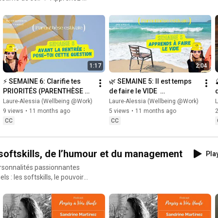
votre vie pro et perso. 👉
rantes pour vous aider à
ar vous. Prêt·e à vous (re)découvrir ? 🎥✨
1:17
2:04
⚡️ SEMAINE 6: Clarifie tes 
🌿 SEMAINE 5: Il est temps 
PRIORITÉS (PARENTHÈSE 
de faire le VIDE  
ESTIVALE)
(PARENTHÈSE ESTIVALE)
Laure-Alessia (Wellbeing @Work)
Laure-Alessia (Wellbeing @Work)
L
9 views
•
11 months ago
5 views
•
11 months ago
2
CC
CC
 softskills, de l’humour et du management
Play
ersonnalités passionnantes
 : les softskills, le pouvoir
in et inspirant. 👉 Des
chissantes pour vous inspirer