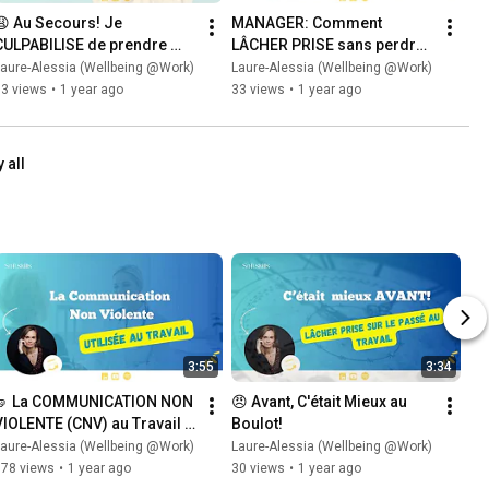
😩 Au Secours! Je 
MANAGER: Comment 
CULPABILISE de prendre 
LÂCHER PRISE sans perdre 
des CONGÉS!
en LEADERSHIP?
aure-Alessia (Wellbeing @Work)
Laure-Alessia (Wellbeing @Work)
33 views
•
1 year ago
33 views
•
1 year ago
 all
3:55
3:34
🤜 La COMMUNICATION NON 
😠 Avant, C'était Mieux au 
VIOLENTE (CNV) au Travail : 
Boulot!
Un Outil Essentiel pour des 
aure-Alessia (Wellbeing @Work)
Laure-Alessia (Wellbeing @Work)
RELATIONS SAINES
378 views
•
1 year ago
30 views
•
1 year ago