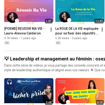
1:51
12:33
[POEME] REUSSIR MA VIE - 
La ROUE DE LA VIE expliquée 
Laure-Alessia Calderon
pour se fixer des objectifs 
🎯 dans 8 DOMAINES de Vie 
9.7K views
•
7 years ago
5.2K views
•
3 years ago
rapidement
CC
CC
💡 Leadership et management au féminin : osez 
Dans cette série de vidéos, je vous partage des conseils concrets et
style de leadership authentique et aligné avec vos valeurs. 🌟 Que vous soyez manager,
entrepreneure ou en pleine réflexion sur votre posture professionnel
vous accompagner. 👉 Ensemble, nous explorerons des thèmes comme la confiance en soi, la
gestion des émotions, la communication assertive et bien d'autres out
dans un univers parfois encore dominé par des schémas traditionnels. Prête à révéler votre p
potentiel ? Abonnez-vous pour ne rien manquer et faites de votre le
impactante. 💼✨
5:48
4:10