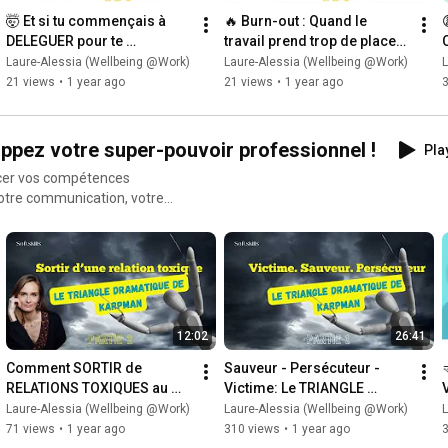
#coaching
#formationenentreprise
🤯 Et si tu commençais à 
🔥 Burn-out : Quand le 
DELEGUER pour te 
travail prend trop de place… 
SOULAGER? 💼
🏢😵
Laure-Alessia (Wellbeing @Work)
Laure-Alessia (Wellbeing @Work)
L
21 views
•
1 year ago
21 views
•
1 year ago
loppez votre super-pouvoir professionnel !
Play
orcer vos compétences
ftskills sont votre meilleur
vous-même dans votre vie
 que tout commence ! 🌟
12:02
26:41
Comment SORTIR de 
Sauveur - Persécuteur - 
RELATIONS TOXIQUES au 
Victime: Le TRIANGLE 
TRAVAIL - TRIANGLE DE 
DRAMATIQUE DE KARPMAN - 
Laure-Alessia (Wellbeing @Work)
Laure-Alessia (Wellbeing @Work)
L
KARPMAN - PARTIE 2
PARTIE I
71 views
•
1 year ago
310 views
•
1 year ago