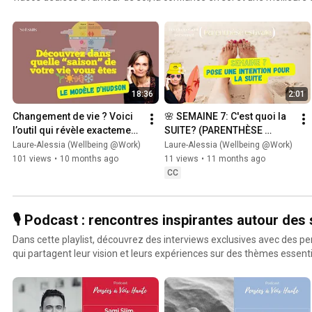
vous affirmer, à surmonter vos doutes et à avancer avec sérénité dans 
Des conseils pratiques, des exercices simples et des réflexions inspi
révéler votre plein potentiel. Parce que tout commence p
18:36
2:01
Changement de vie ? Voici 
🌸 SEMAINE 7: C'est quoi la 
l’outil qui révèle exactement 
SUITE? (PARENTHÈSE 
où vous en êtes 🔍 [MODÈLE 
ESTIVALE)
Laure-Alessia (Wellbeing @Work)
Laure-Alessia (Wellbeing @Work)
D'HUDSON]
101 views
•
10 months ago
11 views
•
11 months ago
CC
🎙️ Podcast : rencontres inspirantes autour des
Dans cette playlist, découvrez des interviews exclusives avec des p
qui partagent leur vision et leurs expériences sur des thèmes essentiels
du rire et de l’humour en entreprise, et les secrets d’un management huma
échanges authentiques, des conseils précieux et des anecdotes enri
dans votre parcours professionnel et personnel. Envie de plonger dans des discussions
captivantes ? Appuyez sur play et laissez-vous inspirer !