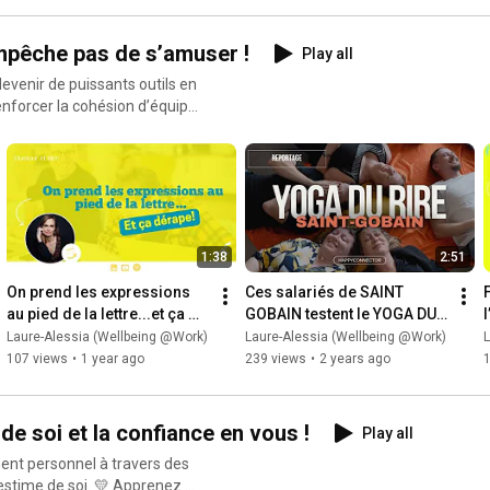
empêche pas de s’amuser !
Play all
evenir de puissants outils en
enforcer la cohésion d’équipe
sa place au travail. 👉
’humour dans le management et
t être performant et fun à la
i que ça se passe ! 🌟
1:38
2:51
On prend les expressions 
Ces salariés de SAINT 
au pied de la lettre...et ça 
GOBAIN testent le YOGA DU 
dérape!
RIRE pour la première fois! 
Laure-Alessia (Wellbeing @Work)
Laure-Alessia (Wellbeing @Work)
L
:-D
107 views
•
1 year ago
239 views
•
2 years ago
de soi et la confiance en vous !
Play all
ement personnel à travers des
 estime de soi. 💛 Apprenez à