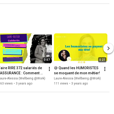
0:47
0:21
Faire RIRE 372 salariés de 
😅 Quand les HUMORISTES 
l’ASSURANCE : Comment 
se moquent de mon métier!
rendre l’HUMOUR efficace 
aure-Alessia (Wellbeing @Work)
Laure-Alessia (Wellbeing @Work)
même sans être DRÔLE?
163 views
•
3 years ago
111 views
•
3 years ago