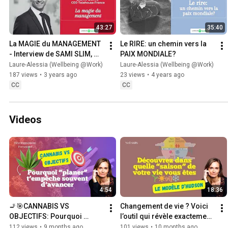
43:27
35:40
La MAGIE du MANAGEMENT 
Le RIRE: un chemin vers la 
- Interview de SAMI SLIM, 
PAIX MONDIALE?
CEO Telehouse France - 
Laure-Alessia (Wellbeing @Work)
Laure-Alessia (Wellbeing @Work)
Pensées à Voix Haute
187 views
•
3 years ago
23 views
•
4 years ago
CC
CC
Videos
4:54
18:36
🚬🎯CANNABIS VS 
Changement de vie ? Voici 
OBJECTIFS: Pourquoi 
l’outil qui révèle exactement 
PLANER t'empêche souvent 
où vous en êtes 🔍 [MODÈLE 
112 views
•
9 months ago
101 views
•
10 months ago