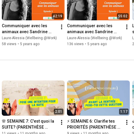
42:19
55:02
Communiquer avec les 
Communiquer avec les 
animaux avec Sandrine 
animaux avec Sandrine 
Martinez - [EPISODE 2] 
Martinez - [EPISODE 1] 
F
Laure-Alessia (Wellbeing @Work)
Laure-Alessia (Wellbeing @Work)
L
Podcast #9
Podcast #9
58 views
•
5 years ago
136 views
•
5 years ago
2:01
1:17
🌸 SEMAINE 7: C'est quoi la 
⚡️ SEMAINE 6: Clarifie tes 
SUITE? (PARENTHÈSE 
PRIORITÉS (PARENTHÈSE 
d
ESTIVALE)
ESTIVALE)
11 views
•
11 months ago
9 views
•
11 months ago
5