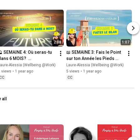
2:08
1:07
🔮 SEMAINE 4: Où seras-tu 
📖 SEMAINE 3: Fais le Point 
dans 6 MOIS?  
sur ton Année les Pieds 
(PARENTHÈSE ESTIVALE)
dans le Sable  (PARENTHÈSE 
aure-Alessia (Wellbeing @Work)
Laure-Alessia (Wellbeing @Work)
ESTIVALE)
 views
•
1 year ago
5 views
•
1 year ago
CC
CC
 all