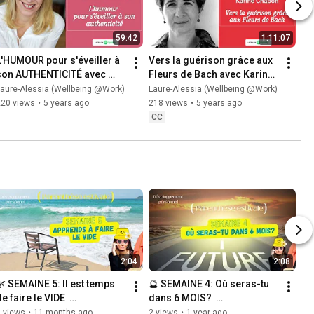
59:42
1:11:07
L'HUMOUR pour s'éveiller à 
Vers la guérison grâce aux 
son AUTHENTICITÉ avec 
Fleurs de Bach avec Karine 
rédérique Lelaure - 
Chapon - Podcast #7
aure-Alessia (Wellbeing @Work)
Laure-Alessia (Wellbeing @Work)
Podcast #8
220 views
•
5 years ago
218 views
•
5 years ago
CC
2:04
2:08
🌿 SEMAINE 5: Il est temps 
🔮 SEMAINE 4: Où seras-tu 
e faire le VIDE  
dans 6 MOIS?  
(PARENTHÈSE ESTIVALE)
(PARENTHÈSE ESTIVALE)
 views
•
11 months ago
2 views
•
1 year ago