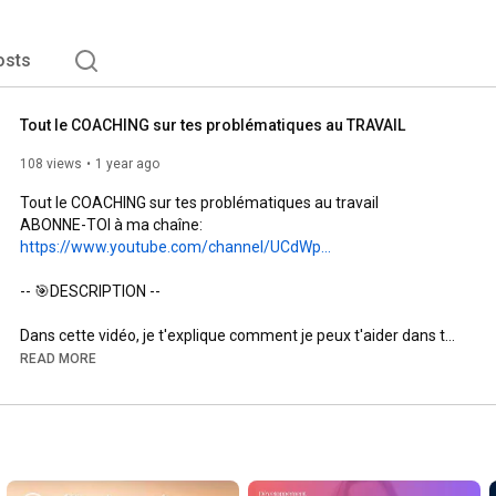
osts
Tout le COACHING sur tes problématiques au TRAVAIL
108 views
1 year ago
Tout le COACHING sur tes problématiques au travail

ABONNE-TOI à ma chaîne: 
https://www.youtube.com/channel/UCdWp...
-- 🎯DESCRIPTION --

Dans cette vidéo, je t'explique comment je peux t'aider dans tes 
problématiques et objectifs liés au travail. Parfois, nous n'y 
READ MORE
arrivons pas seul.e, malgré notre bonne volonté, notre situation 
semble bloquée et nous ne voyons pas de sortie de secours.

Je souhaite que ces vidéos t'aident à trouver des solutions à ta 
situation et que tu réalises des changements significatifs dans 
ta vie professionnelle.
