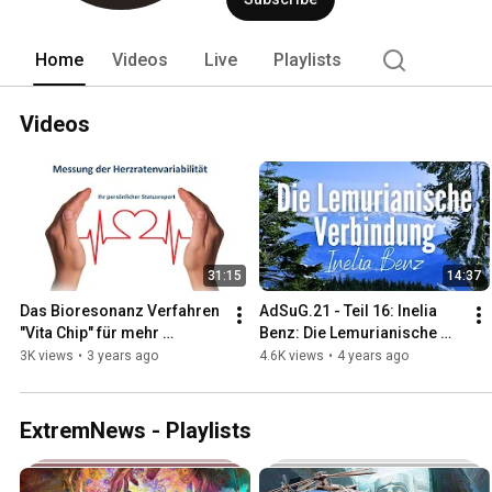
Home
Videos
Live
Playlists
Videos
31:15
14:37
Das Bioresonanz Verfahren 
AdSuG.21 - Teil 16: Inelia 
"Vita Chip" für mehr 
Benz: Die Lemurianische 
Lebensqualität
Verbindung
3K views
•
3 years ago
4.6K views
•
4 years ago
ExtremNews - Playlists