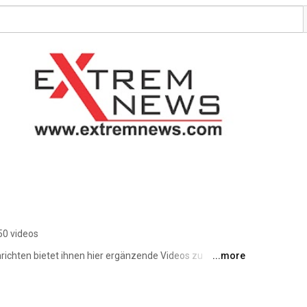
50 videos
ichten bietet ihnen hier ergänzende Videos zu 
...more
Nachrichtenportal "ExtremNews" (www.extremnews.com) 