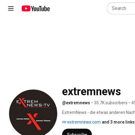
extremnews
@extremnews
•
35.7K subscribers
•
4
ExtremNews - die etwas anderen Nachr
Berichten und Artikeln, die auf dem 
extremnews.com
and 3 more links
veröffentlicht wurden. 
Subscribe