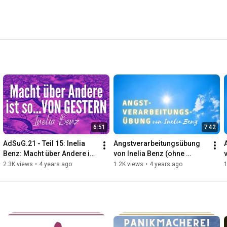
6:51
7:42
AdSuG.21 - Teil 15: Inelia 
Angstverarbeitungsübung 
Benz: Macht über Andere ist 
von Inelia Benz (ohne 
so...VON GESTERN
Musik)
2.3K views
•
4 years ago
1.2K views
•
4 years ago
1