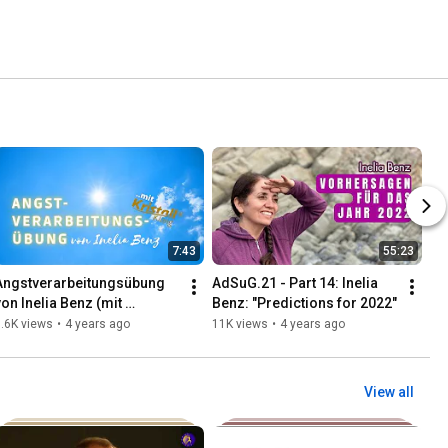
7:43
55:23
Angstverarbeitungsübung 
AdSuG.21 - Part 14: Inelia 
von Inelia Benz (mit 
Benz: "Predictions for 2022"
Kristallklängen)
.6K views
•
4 years ago
11K views
•
4 years ago
View all