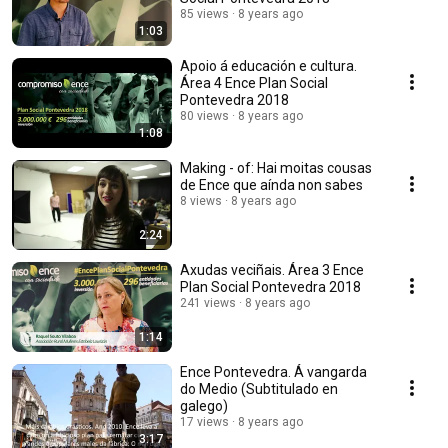
85 views
8 years ago
1:03
Apoio á educación e cultura.
Área 4 Ence Plan Social
Pontevedra 2018
80 views
8 years ago
1:08
Making - of: Hai moitas cousas
de Ence que aínda non sabes
8 views
8 years ago
2:24
Axudas veciñais. Área 3 Ence
Plan Social Pontevedra 2018
241 views
8 years ago
1:14
Ence Pontevedra. Á vangarda
do Medio (Subtitulado en
galego)
17 views
8 years ago
3:17