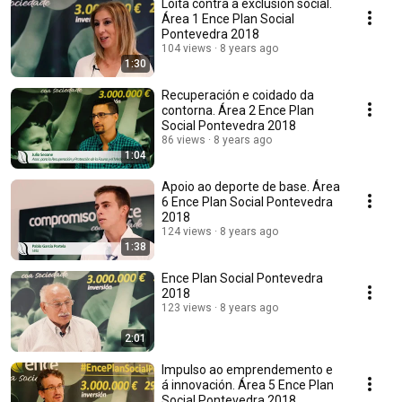
Loita contra a exclusión social.
Área 1 Ence Plan Social
Pontevedra 2018
104 views
8 years ago
1:30
Recuperación e coidado da
contorna. Área 2 Ence Plan
Social Pontevedra 2018
86 views
8 years ago
1:04
Apoio ao deporte de base. Área
6 Ence Plan Social Pontevedra
2018
124 views
8 years ago
1:38
Ence Plan Social Pontevedra
2018
123 views
8 years ago
2:01
Impulso ao emprendemento e
á innovación. Área 5 Ence Plan
Social Pontevedra 2018