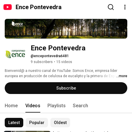
Ence Pontevedra
Ence Pontevedra
@encepontevedra6481
9 subscribers
•
15 videos
Bienvenid@ a nuestro canal de YouTube. Somos Ence, empresa líder 
europea en producción de celulosa de eucalipto y la primera de España en 
...more
generar energía renovable con biomasa agroforestal. Trabajamos bajo un 
modelo de gestión integral y responsable de superficies y cultivos 
Subscribe
forestales. 
Home
Videos
Playlists
Search
Latest
Popular
Oldest