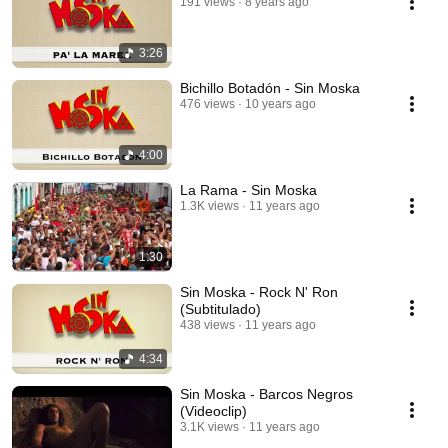
191 views
8 years ago
3:26
Bichillo Botadón - Sin Moska
476 views
10 years ago
4:00
La Rama - Sin Moska
1.3K views
11 years ago
1:30
Sin Moska - Rock N' Ron
(Subtitulado)
438 views
11 years ago
4:34
Sin Moska - Barcos Negros
(Videoclip)
3.1K views
11 years ago