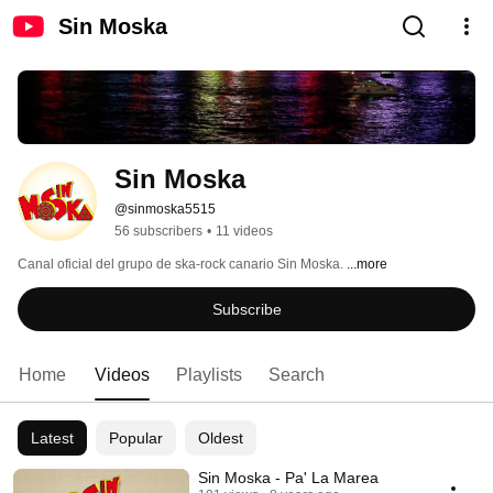
Sin Moska
Sin Moska
@sinmoska5515
56 subscribers
•
11 videos
Canal oficial del grupo de ska-rock canario Sin Moska. 
...more
Subscribe
Home
Videos
Playlists
Search
Latest
Popular
Oldest
Sin Moska - Pa' La Marea