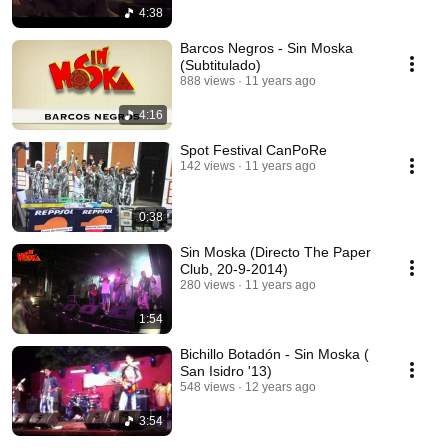
4:38
Barcos Negros - Sin Moska
(Subtitulado)
888 views
11 years ago
4:16
Spot Festival CanPoRe
142 views
11 years ago
0:38
Sin Moska (Directo The Paper
Club, 20-9-2014)
280 views
11 years ago
1:54
Bichillo Botadón - Sin Moska (
San Isidro '13)
548 views
12 years ago
3:54