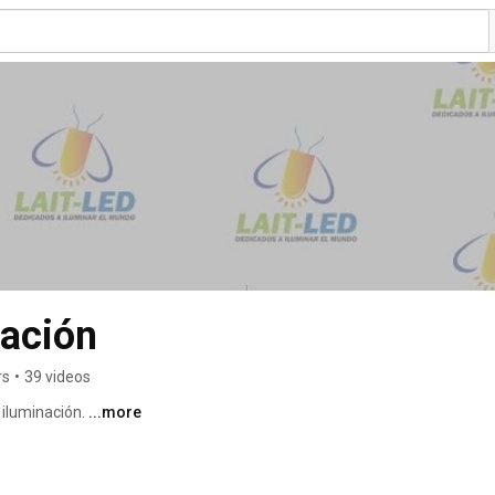
nación
rs
•
39 videos
luminación. 
...more