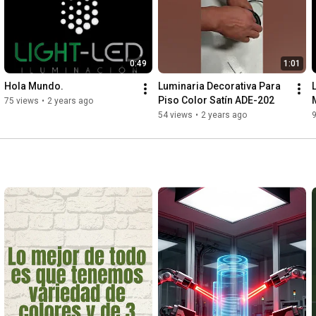
0:49
1:01
Hola Mundo.
Luminaria Decorativa Para 
Piso Color Satín ADE-202
75 views
•
2 years ago
54 views
•
2 years ago