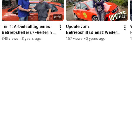
6:25
1:24
Teil 1: Arbeitsalltag eines 
Update vom 
Betriebshelfers / -helferin - 
Betriebshilfsdienst: Weitere 
welche Vorbereitungen 
Landwirte (m/w/d) gesucht | 
343 views
•
3 years ago
157 views
•
3 years ago
werden getroffen?
Maschinenring Steinfurt-
Bentheim