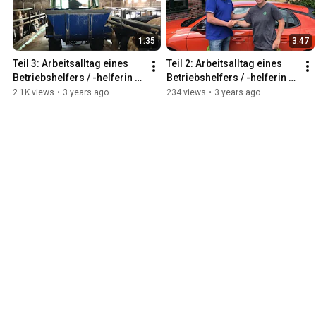
1:35
3:47
Teil 3: Arbeitsalltag eines 
Teil 2: Arbeitsalltag eines 
Betriebshelfers / -helferin - 
Betriebshelfers / -helferin - 
exklusive Einblicke
wie haben sich die Einsätze 
2.1K views
•
3 years ago
234 views
•
3 years ago
verändert?