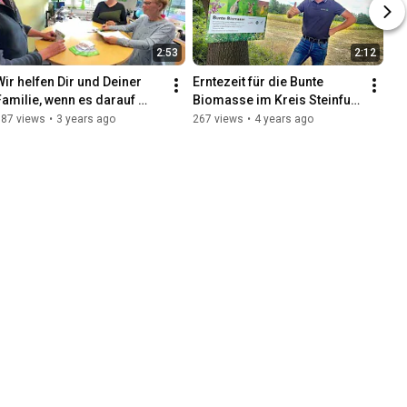
2:53
2:12
Wir helfen Dir und Deiner 
Erntezeit für die Bunte 
Familie, wenn es darauf 
Biomasse im Kreis Steinfurt 
ankommt | Die BHD 
| Maschinenring Steinfurt-
187 views
•
3 years ago
267 views
•
4 years ago
Familienhilfe aus Saerbeck
Bentheim