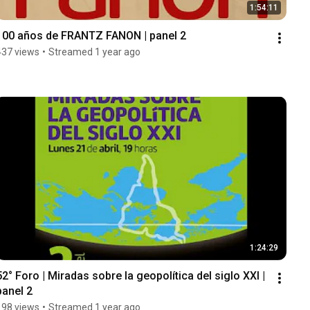
1:54:11
100 años de FRANTZ FANON | panel 2
437 views
•
Streamed 1 year ago
1:24:29
52° Foro | Miradas sobre la geopolítica del siglo XXI | 
panel 2
198 views
•
Streamed 1 year ago