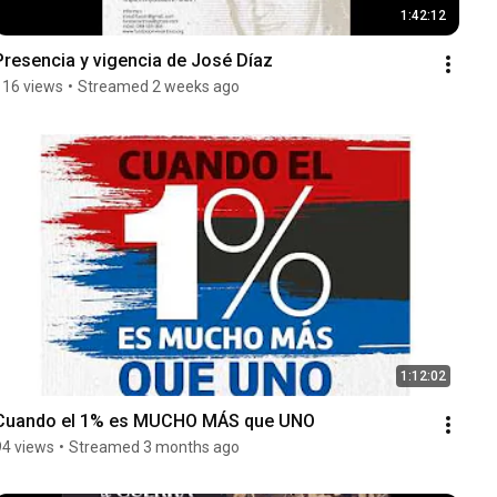
1:42:12
Presencia y vigencia de José Díaz
116 views
•
Streamed 2 weeks ago
1:12:02
Cuando el 1% es MUCHO MÁS que UNO
94 views
•
Streamed 3 months ago