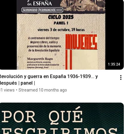
1:35:24
Revolución y guerra en España 1936-1939... y 
después | panel |
31 views
•
Streamed 10 months ago