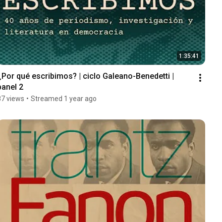
1:35:41
¿Por qué escribimos? | ciclo Galeano-Benedetti | 
panel 2
87 views
•
Streamed 1 year ago