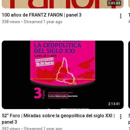
1:45:43
100 años de FRANTZ FANON | panel 3
338 views
•
Streamed 1 year ago
2:13:41
52° Foro | Miradas sobre la geopolítica del siglo XXI | 
panel 3
392 views
•
Streamed 1 year ago