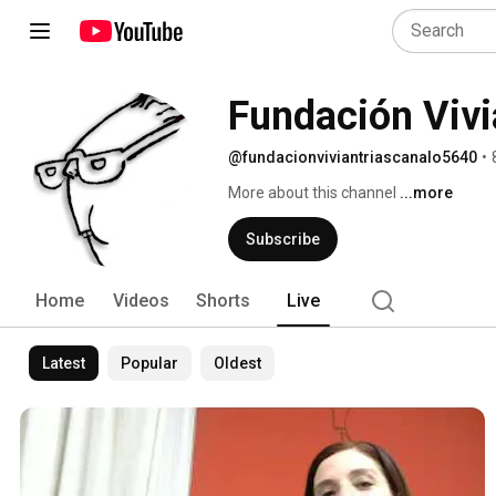
Fundación Vivian
@fundacionviviantriascanalo5640
•
More about this channel
...more
Subscribe
Home
Videos
Shorts
Live
Latest
Popular
Oldest