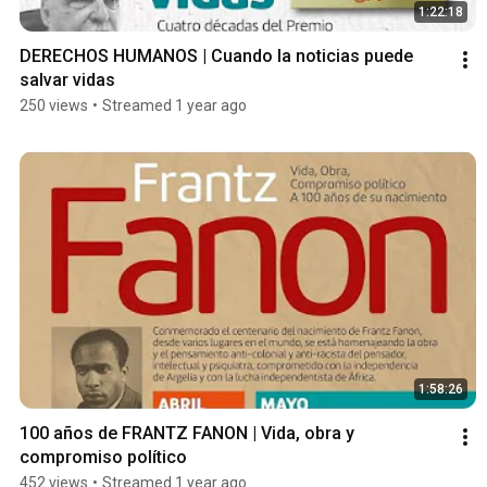
1:22:18
DERECHOS HUMANOS | Cuando la noticias puede 
salvar vidas
250 views
•
Streamed 1 year ago
1:58:26
100 años de FRANTZ FANON | Vida, obra y 
compromiso político
452 views
•
Streamed 1 year ago