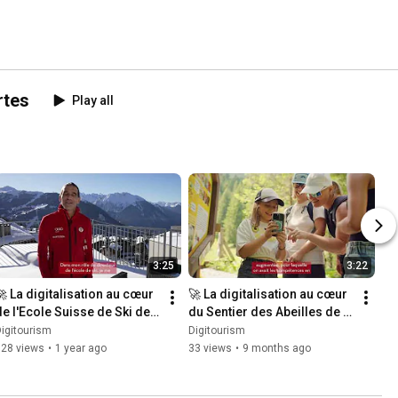
rtes
Play all
3:25
3:22
🚀 La digitalisation au cœur 
🚀 La digitalisation au cœur 
de l'Ecole Suisse de Ski de 
du Sentier des Abeilles de 
Verbier | Digitourism
Morgins | Digitourism
igitourism
Digitourism
128 views
•
1 year ago
33 views
•
9 months ago