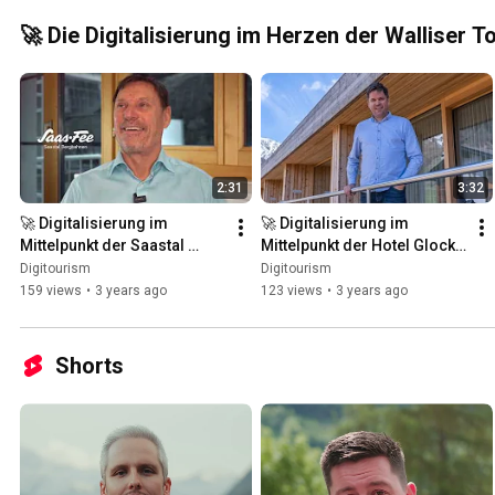
🚀 Die Digitalisierung im Herzen der Walliser
2:31
3:32
🚀 Digitalisierung im 
🚀 Digitalisierung im 
Mittelpunkt der Saastal 
Mittelpunkt der Hotel Glocke 
Bergbahnen | Digitourism
| Digitourism
Digitourism
Digitourism
159 views
•
3 years ago
123 views
•
3 years ago
Shorts