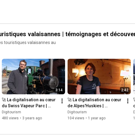
ouristiques valaisannes | témoignages et découve
es touristiques valaisannes au
3:14
2:42
🚀 La digitalisation au cœur 
🚀 La digitalisation au cœur 
du Swiss Vapeur Parc | 
de Alpes'Huskies | 
Digitourism
Digitourism
Digitourism
Digitourism
D
480 views
•
3 years ago
104 views
•
1 year ago