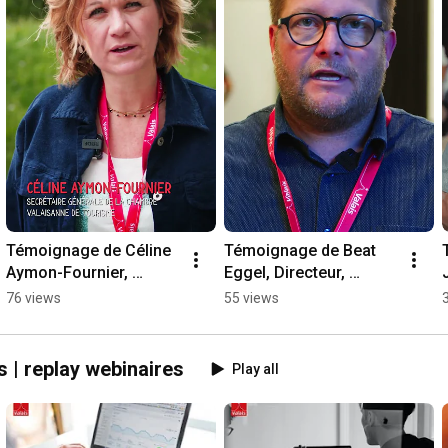
Témoignage de Céline 
Témoignage de Beat 
Aymon-Fournier, 
Eggel, Directeur, 
Secrétaire générale, 
Association hôtelière 
76 views
55 views
Chambre valaisanne de 
du Valais
tourisme
 | replay webinaires
Play all