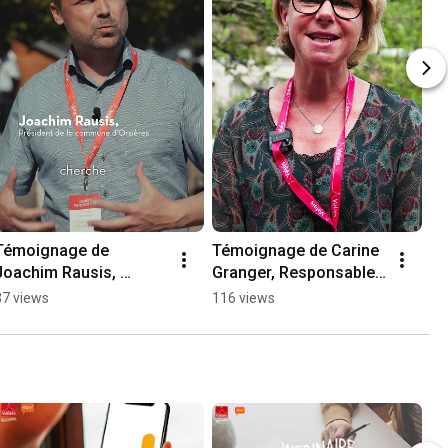
Témoignage de 
Témoignage de Carine 
Joachim Rausis, 
Granger, Responsable 
Président de la 
Marketing & RH au 
37 views
116 views
commune d’Orsières
Palladium Champéry