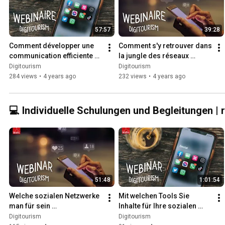
57:57
39:28
Comment développer une 
Comment s'y retrouver dans 
communication efficiente 
la jungle des réseaux 
sur les réseaux sociaux ? | 
sociaux ? | Webinaire
Digitourism
Digitourism
Webinaire
284 views
•
4 years ago
232 views
•
4 years ago
💻 Individuelle Schulungen und Begleitungen | 
51:48
1:01:54
Welche sozialen Netzwerke 
Mit welchen Tools Sie 
man für sein 
Inhalte für Ihre sozialen 
Tourismusunternehmen 
Netzwerke erstellen können 
Digitourism
Digitourism