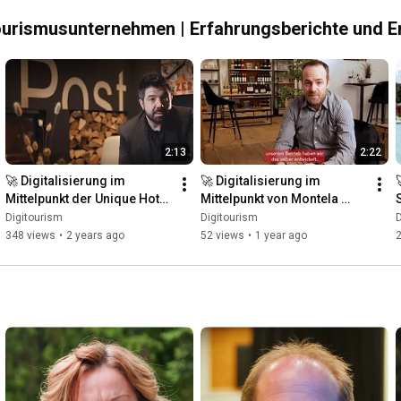
 Tourismusunternehmen | Erfahrungsberichte und
2:13
2:22
🚀 Digitalisierung im 
🚀 Digitalisierung im 
Mittelpunkt der Unique Hotel 
Mittelpunkt von Montela 
Post | Digitourism
Hotel & Resort
Digitourism
Digitourism
D
348 views
•
2 years ago
52 views
•
1 year ago