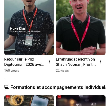
Retour sur le Prix 
Erfahrungsbericht von 
Digitourism 2026 avec 
Shaun Noonan, Front 
le témoignage de Nuno 
Office Manager, Hotel 
160 views
22 views
Dias
National Zermatt
💻 Formations et accompagnements individuels