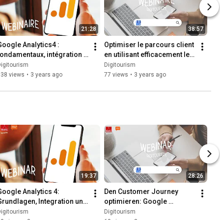
21:28
38:57
Google Analytics4 : 
Optimiser le parcours client 
fondamentaux, intégration 
en utilisant efficacement les 
et connectivité pour des 
profils d'entreprise Google
igitourism
Digitourism
Insights avancées | 
138 views
•
3 years ago
77 views
•
3 years ago
Webinaire
19:37
28:26
Google Analytics 4: 
Den Customer Journey 
Grundlagen, Integration und 
optimieren: Google 
Konnektivität für erweiterte 
Unternehmensprofile 
igitourism
Digitourism