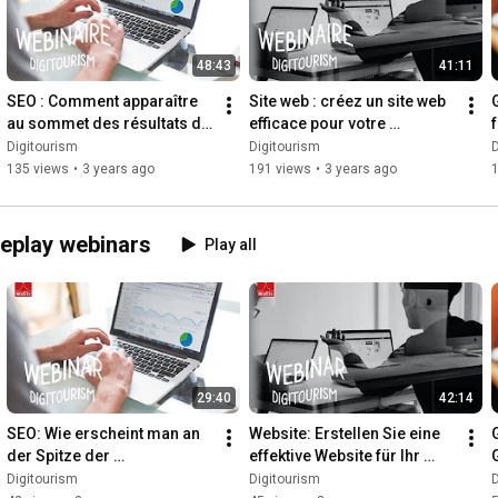
48:43
41:11
SEO : Comment apparaître 
Site web : créez un site web 
au sommet des résultats de 
efficace pour votre 
recherche ? | Webinaire
entreprise touristique | 
Digitourism
Digitourism
D
Webinaire
135 views
•
3 years ago
191 views
•
3 years ago
replay webinars
Play all
29:40
42:14
SEO: Wie erscheint man an 
Website: Erstellen Sie eine 
der Spitze der 
effektive Website für Ihr 
Suchergebnisse? | Webinar
Tourismusunternehmen | 
Digitourism
Digitourism
D