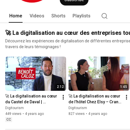
Home
Videos
Shorts
Playlists
🚀 La digitalisation au cœur des entreprises t
Découvrez les expériences de digitalisation de différentes entrepris
travers de leurs témoignages !
2:12
1:45
🚀 La digitalisation au cœur 
🚀 La digitalisation au cœur 
du Castel de Daval | 
de l'hôtel Chez Elsy – Crans-
Digitourism
Sapins | Digitourism
Digitourism
Digitourism
449 views
•
4 years ago
827 views
•
4 years ago
CC