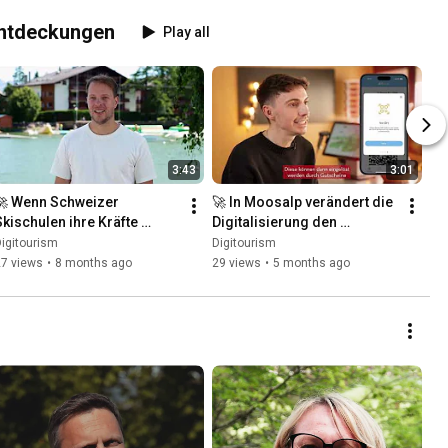
 Entdeckungen
Play all
3:43
3:01
🚀 Wenn Schweizer 
🚀 In Moosalp verändert die 
Skischulen ihre Kräfte 
Digitalisierung den 
bündeln, um die digitale 
touristischen Empfang | 
igitourism
Digitourism
Transformation 
Digitourism
27 views
•
8 months ago
29 views
•
5 months ago
voranzutreiben