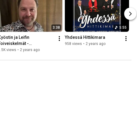
3:38
5:55
yöstin ja Leifin 
Yhdessä Hittikimara
Toiveiskelmät -
958 views
•
2 years ago
konserttikiertueen tiimi 
.5K views
•
2 years ago
esittäytyy