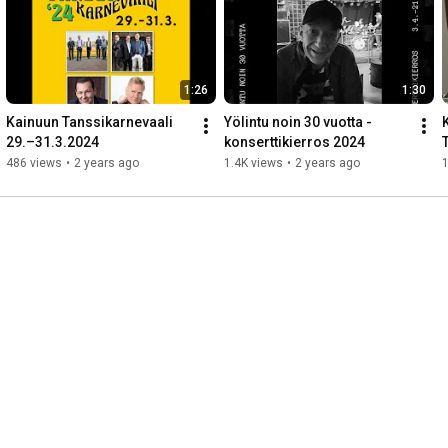
1:26
1:30
Kainuun Tanssikarnevaali 
Yölintu noin 30 vuotta -
K
29.–31.3.2024
konserttikierros 2024
486 views
•
2 years ago
1.4K views
•
2 years ago
1