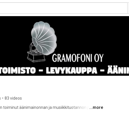
s
•
83 videos
 toiminut äänimainonnan ja musiikkituotannon parissa. 
...more
lmatoimisto. Toimintaperiaatteemme on 
 pyrkimyksemme on mm. elvyttää suomalaista 