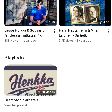
0:59
4:06
Lasse Hoikka & Souvarit 
Harri Hautaniemi & Miia 
"Yhdessä matkataan" -
Laitinen - On hetki
konserttikiertue 2025
388 views
•
1 year ago
5.4K views
•
1 year ago
Playlists
28 videos
Gramofonin artisteja
View full playlist