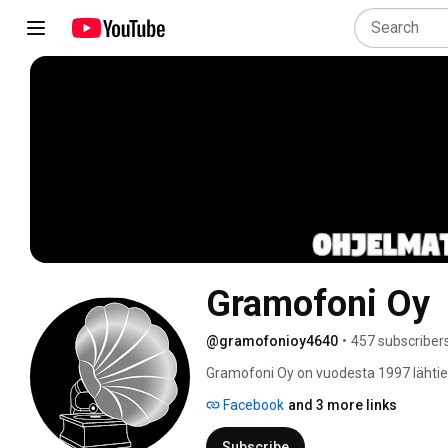
Gramofoni Oy
@gramofonioy4640
•
457 subscriber
Gramofoni Oy on vuodesta 1997 lähtien
Vuodesta 2015  meistä tuli myös ohje
Facebook
and 3 more links
muusikkolähtöistä.Ohjelmatoimistona
tanssikulttuuria. 
Subscribe