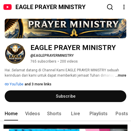
EAGLE PRAYER MINISTRY
EAGLE PRAYER MINISTRY
@EAGLEPRAYERMINISTRY
765 subscribers
•
200 videos
Hai..Selamat datang di Channel Kami EAGLE PRAYER MINISTRY sebuah 
kerinduan dari kami untuk dapat memberkati jemaat Tuhan dimanapun 
...more
Anda berada dengan firman Tuhan, kesaksian, kotbah, pujian, tips dan hal- 
YouTube
and 3 more links
hal positif lainnya Mengenai LGBTQ yang dapat membangun iman kita 
melalui Channel ini. Saya berharap Channel ini bisa menjadi alat 
Subscribe
penjangkauan bagi kita yang rindu untuk semakin bertumbuh dalam Tuhan 
dan firmanNya, jangan lupa saksikan terus, like dan subscribe. Tuhan 
Yesus memberkati.... Jbu 
Home
Videos
Shorts
Live
Playlists
Posts