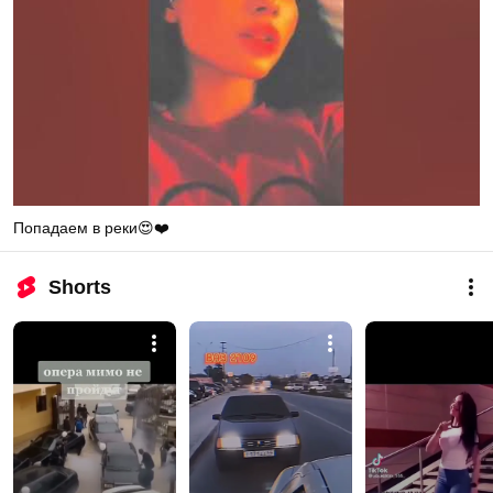
Попадаем в реки😍❤️
Shorts