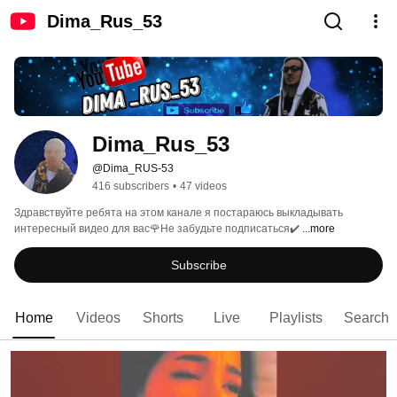
Dima_Rus_53
Dima_Rus_53
@Dima_RUS-53
416 subscribers
•
47 videos
Здравствуйте ребята на этом канале я постараюсь выкладывать 
интересный видео для вас🌹Не забудьте подписаться✔️ 
...more
Subscribe
Home
Videos
Shorts
Live
Playlists
Search