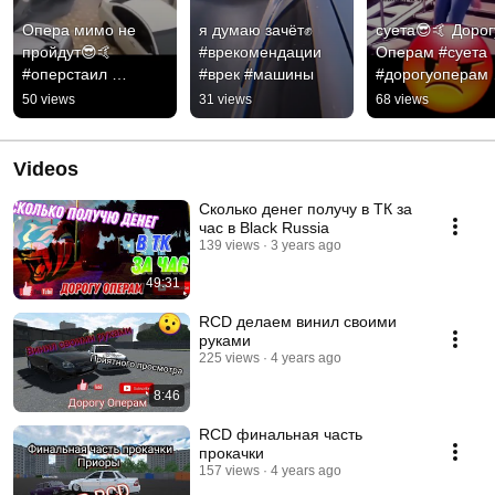
Опера мимо не 
я думаю зачёт✊  
суета😎🤙 Дорогу
пройдут😎🤙 
#врекомендации 
Операм #суета 
#оперстаил 
#врек #машины
#дорогуоперам 
#operstyle
#врекомендаци
50 views
31 views
68 views
Videos
Сколько денег получу в ТК за
час в Black Russia
139 views
3 years ago
49:31
RCD делаем винил своими
руками
225 views
4 years ago
8:46
RCD финальная часть
прокачки
157 views
4 years ago