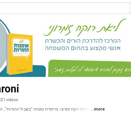
mroni
321 videos
...more