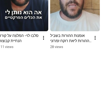
אומנות ההורות בשביל 
סלבו לוי- המלצה על קורס 
ההורות ליאת רוקח זמרוני 
הנחיית קבוצות
המלצה על ספר לאנשי 
111 views
28 views
חינוך והורים איך לגדל 
ילדים