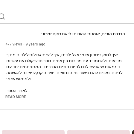
הדרכת הורים, אומנות ההורות- ליאת רוקח זמרוני
477 views
9 years ago
איך לחזק ביטחון עצמי אצל ילדים, איך להציב גבולות לילדים מתוך 
מודעות, ולהתמודד עם מריבות בין אחים, ספר חדש קולח עם עשרות 
דוגמאות שיאפשר לכם להיות הורים מבררים - המתפתחים יחד עם 
ילדיכם, מקנים להם כישורי חיים נחוצים ויוצרים קרקע יציבה להגשמה 
לאתר הספר:

https://www.theartof-parenting.com/
READ MORE
לאתר הבית של ליאת רוקח זמרוני:

http://www.2-parents.co.il/