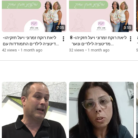
7:05
3:55
בשביל ההורות פרק 31-⚽️ מה 
ליאת רוקח זמרוני ויעל חזקיהו- 8 
ליאת רוקח זמרוני ויעל חזקיהו- 
באמת הילדים שלנו לומדים דרך 
מדיטציה לילדים ונוער   
מדיטציה לילדים התמודדות עם 
התמודדות עם פחד וחרדה
לחץ ומתח
42 views
•
1 month ago
32 views
•
1 month ago