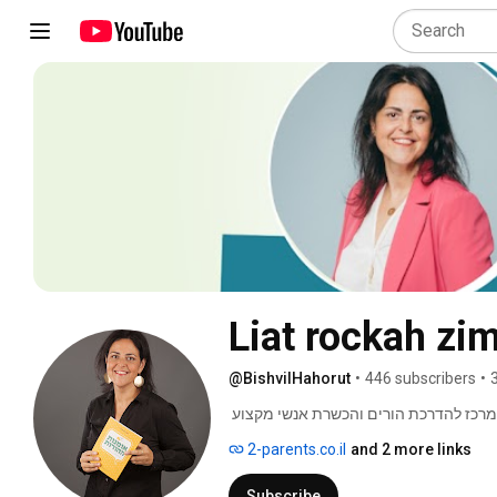
Liat rockah zi
@BishvilHahorut
•
446 subscribers
•
שמי ליאת רוקח זמרוני, מייסדת ומנחה "בשביל ההורות",  המרכז להדרכת הורים והכשרת אנשי מקצוע 
בתחום המשפחה 
2-parents.co.il
and 2 more links
Subscribe