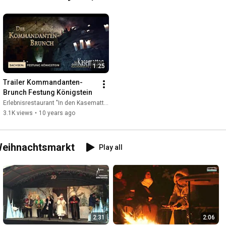
Video credits: Anneke Ebert
1:25
Trailer Kommandanten-
Brunch Festung Königstein
Erlebnisrestaurant "In den Kasematten"
3.1K views
•
10 years ago
 Weihnachtsmarkt
Play all
2:31
2:06