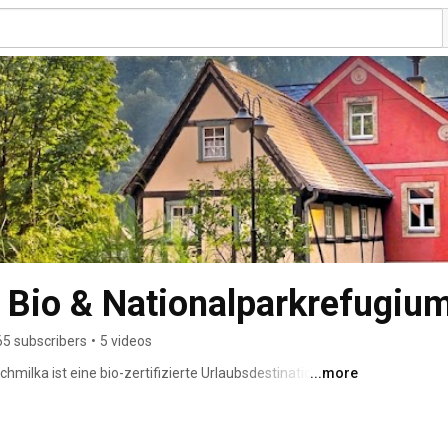
 Bio & Nationalparkrefugiu
65 subscribers
•
5 videos
milka ist eine bio-zertifizierte Urlaubsdestination im 
...more
vurlaubern, Erholungssuchenden und Genießern bieten 
en, frische Bio-Kulinarik und vielfältige 
Hotels liegt unser Fokus auf der Förderung eines 