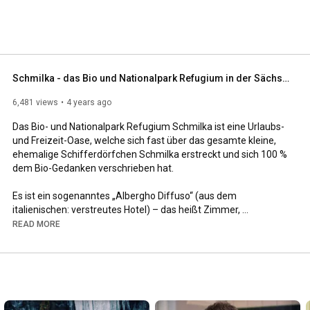
 biologischen Landwirtschaft sowie des nachhaltigen 
Schmilka - das Bio und Nationalpark Refugium in der Sächsischen Schweiz
6,481 views
4 years ago
Das Bio- und Nationalpark Refugium Schmilka ist eine Urlaubs- 
und Freizeit-Oase, welche sich fast über das gesamte kleine, 
ehemalige Schifferdörfchen Schmilka erstreckt und sich 100 % 
dem Bio-Gedanken verschrieben hat.

Es ist ein sogenanntes „Albergho Diffuso“ (aus dem 
italienischen: verstreutes Hotel) – das heißt Zimmer, 
Apartments, Ferienwohnungen und -häuser, die Rezeption so 
READ MORE
wie auch Restaurants, Veranstaltungsstätten oder 
Manufakturen sind nicht im gleichen Gebäude untergebracht. 
Der Ort Schmilka wird so zum eigentlichen Hotel: die Zimmer 
und Ferienwohnungen sind nicht entlang eines langen Flurs auf 
mehreren Etagen aneinandergereiht, sondern im ganzen Dorf 
verstreut.
