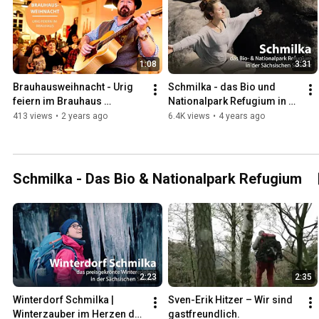
1:08
3:31
Brauhausweihnacht - Urig 
Schmilka - das Bio und 
feiern im Brauhaus 
Nationalpark Refugium in 
Schmilka
der Sächsischen Schweiz
413 views
•
2 years ago
6.4K views
•
4 years ago
Schmilka - Das Bio & Nationalpark Refugium
2:23
2:35
Winterdorf Schmilka | 
Sven-Erik Hitzer – Wir sind 
Winterzauber im Herzen der 
gastfreundlich.