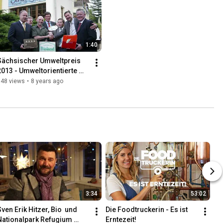
1:40
Sächsischer Umweltpreis 
2013 - Umweltorientierte 
Unternehmensführung - 
148 views
•
8 years ago
inalist
3:34
53:02
ven Erik Hitzer, Bio  und 
Die Foodtruckerin - Es ist 
Nationalpark Refugium 
Erntezeit!