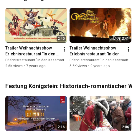
2:40
2:41
Trailer Weihnachtsshow 
Trailer Weihnachtsshow 
Erlebnisrestaurant "In den 
Erlebnisrestaurant "In den 
Kasematten" Festung 
Kasematten" Festung 
Erlebnisrestaurant "In den Kasematten"
Erlebnisrestaurant "In den Kasematten"
Königstein 2018
Königstein 2017
2.6K views
•
7 years ago
5.6K views
•
9 years ago
Festung Königstein: Historisch-romantischer
2:16
2:06