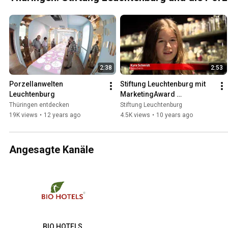
2:38
2:53
Porzellanwelten 
Stiftung Leuchtenburg mit 
Leuchtenburg
MarketingAward 
ausgezeichnet
Thüringen entdecken
Stiftung Leuchtenburg
19K views
•
12 years ago
4.5K views
•
10 years ago
Angesagte Kanäle
BIO HOTELS