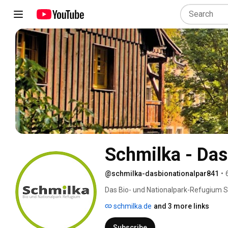
Schmilka - Das
@schmilka-dasbionationalpar841
•
Das Bio- und Nationalpark-Refugium Sch
Herzen der Sächsischen Schweiz. Akti
schmilka.de
and 3 more links
wir zahlreiche Übernachtungsmöglichkeit
Freizeitangebote. Als Mitglied der Bio-
Subscribe