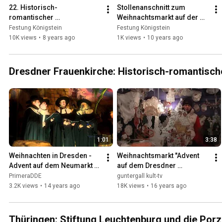
22. Historisch-
Stollenanschnitt zum 
romantischer 
Weihnachtsmarkt auf der 
Weihnachtsmarkt 
Festung Königstein
Festung Königstein
Festung Königstein
"Königstein – ein 
10K views
•
8 years ago
1K views
•
10 years ago
Wintermärchen"
Dresdner Frauenkirche: Historisch-romantisc
1:01
3:38
Weihnachten in Dresden - 
Weihnachtsmarkt "Advent 
Advent auf dem Neumarkt 
auf dem Dresdner 
(Trailer)
Neumarkt" 2009
PrimeraDDE
guntergall kult-tv
3.2K views
•
14 years ago
18K views
•
16 years ago
Thüringen: Stiftung Leuchtenburg und die Porz