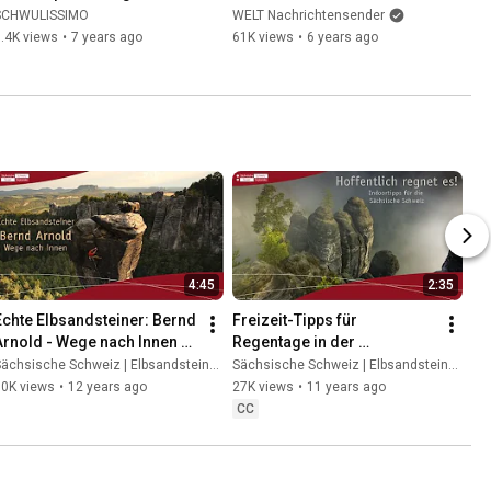
Schmilka
SCHWULISSIMO
WELT Nachrichtensender
.4K views
•
7 years ago
61K views
•
6 years ago
4:45
2:35
Echte Elbsandsteiner: Bernd 
Freizeit-Tipps für 
Arnold - Wege nach Innen 
Regentage in der 
(Sächsische Schweiz / 
Sächsischen Schweiz
ächsische Schweiz | Elbsandsteingebirge
Sächsische Schweiz | Elbsandsteingebirge
Elbsandsteingebirge)
70K views
•
12 years ago
27K views
•
11 years ago
CC