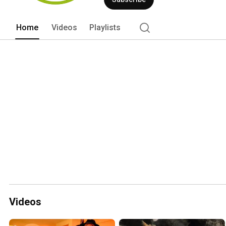
gesunden Lebensstils, der regionalen,
Umgangs mit Natur und Umwelt. 
Home
Videos
Playlists
Videos