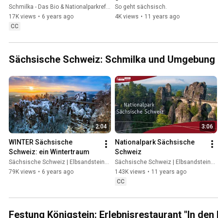
Sächsischen Schweiz
Schmilka - Das Bio & Nationalparkrefugium
So geht sächsisch.
17K views
•
6 years ago
4K views
•
11 years ago
CC
Sächsische Schweiz: Schmilka und Umgebung
2:04
3:06
WINTER Sächsische 
Nationalpark Sächsische 
Schweiz: ein Wintertraum
Schweiz
Sächsische Schweiz | Elbsandsteingebirge
Sächsische Schweiz | Elbsandsteingebirge
79K views
•
6 years ago
143K views
•
11 years ago
CC
Festung Königstein: Erlebnisrestaurant "In den