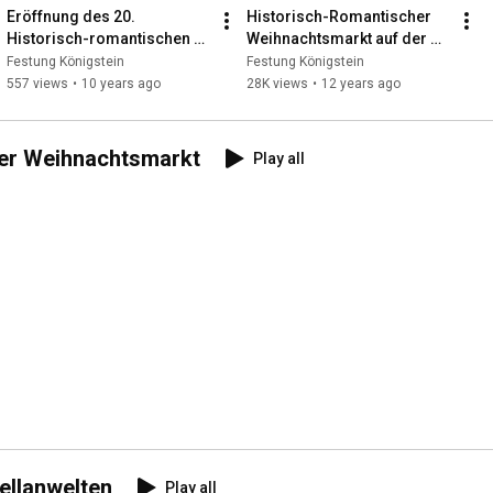
Eröffnung des 20. 
Historisch-Romantischer 
Historisch-romantischen 
Weihnachtsmarkt auf der 
Weihnachtsmarktes auf der 
Festung Königstein
Festung Königstein
Festung Königstein
Festung Königstein
557 views
•
10 years ago
28K views
•
12 years ago
her Weihnachtsmarkt
Play all
ellanwelten
Play all