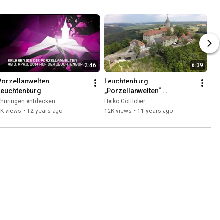
2:46
6:39
Porzellanwelten 
Leuchtenburg 
Leuchtenburg
„Porzellanwelten“ 
Seitenroda/Kahla
Thüringen entdecken
Heiko Gottlöber
1K views
•
12 years ago
12K views
•
11 years ago