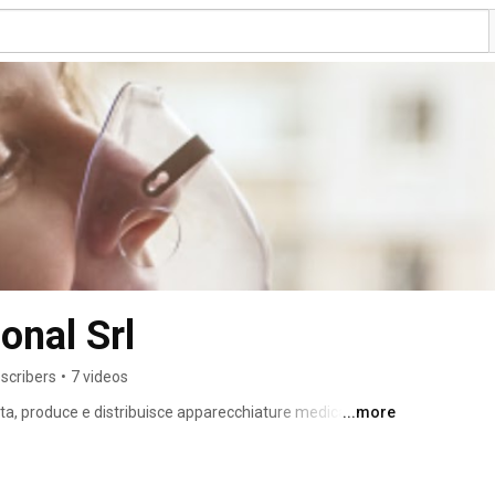
onal Srl
scribers
•
7 videos
ta, produce e distribuisce apparecchiature medicali 
...more
ambini, adulti e anziani. Obiettivo primario dell’azienda è 
te prodotti innovativi e che rispondano sempre alle 
 moderna sede di Milano gli uffici commerciali Italia e 