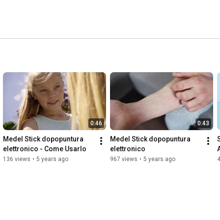
 esperto collaborano con spiccato spirito di squadra e 
scopo di garantire una costante innovazione ed un 
 prodotti. 
0:46
0:43
Medel Stick dopopuntura 
Medel Stick dopopuntura 
elettronico - Come Usarlo
elettronico
136 views
•
5 years ago
967 views
•
5 years ago
4