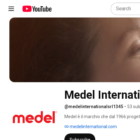
Medel Internati
@medelinternationalsrl1345
•
53 sub
Medel è il marchio che dal 1966 proget
dedicate alla salute e al benessere di b
medelinternational.com
di progettare e sviluppare costantemen
richieste dei consumatori. Nella nuova e
Subscribe