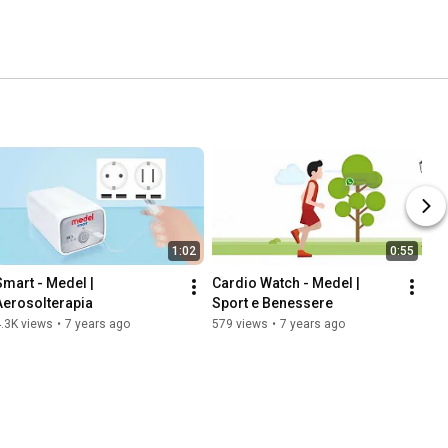
1:02
0:55
Smart - Medel | 
Cardio Watch - Medel | 
Aerosolterapia
Sport e Benessere
.3K views
•
7 years ago
579 views
•
7 years ago