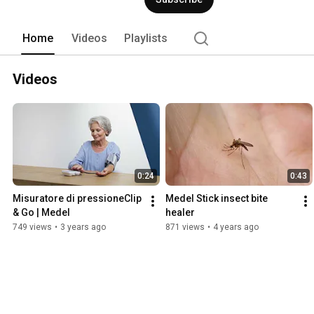
Estero assieme ad un team di ingegneri
grande senso di responsabilità con lo 
controllo della qualità diretto dei propri
Home
Videos
Playlists
Videos
0:24
0:43
Misuratore di pressioneClip 
Medel Stick insect bite 
& Go | Medel
healer
749 views
•
3 years ago
871 views
•
4 years ago