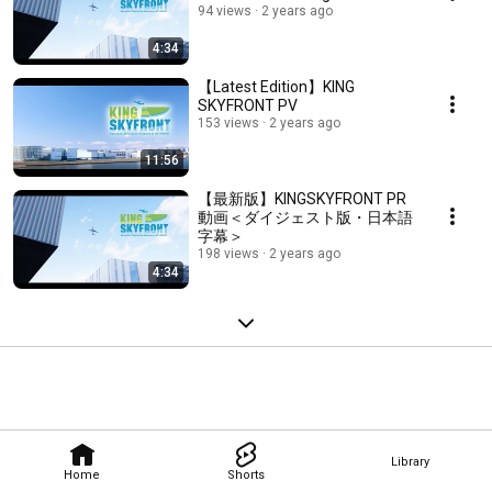
94 views
2 years ago
4:34
【Latest Edition】KING
SKYFRONT PV
153 views
2 years ago
11:56
【最新版】KINGSKYFRONT PR
動画＜ダイジェスト版・日本語
字幕＞
198 views
2 years ago
4:34
Library
Home
Shorts