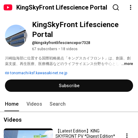
KingSkyFront Lifescience Portal
KingSkyFront Lifescience 
Portal
@kingskyfrontlifesciencepor7328
67 subscribers
•
18 videos
川崎臨海部に位置する国際戦略拠点「キングスカイフロント」は、創薬、創
薬支援、再生医療、医療機器などのライフサイエンス分野を中心とした、世
...more
界最高水準の研究開発から新産業を創出するオープンイノベーション拠点と
tonomachi-ksf.kawasaki-net.ne.jp
して、立地機関の集積が進展してきました。 
Subscribe
Home
Videos
Search
Videos
【Latest Edition】KING
SKYFRONT PV *Digest Edition*