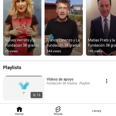
Nieves Herrero y la 
Francis Lorenzo y La 
Matías Prats y la 
Fundación 38 grados
Fundación 38 grados
Fundación 38 gr
85 views
244 views
195 views
Playlists
Vídeos de apoyo
Fundación 38 Grados · Playlist
16
Library
Home
Shorts