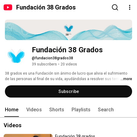
Fundación 38 Grados
Fundación 38 Grados
@fundacion38grados38
39 subscribers
•
20 videos
38 grados es una Fundación sin ánimo de lucro que alivia el sufrimiento 
de las personas al final de su vida, ayudándolas a resolver sus temas 
...more
pendientes de una forma única y especial. Porque, independientemente de 
cómo haya sido la historia de cada persona, un buen final puede dar 
Subscribe
sentido a toda su vida y a la de sus seres queridos. 
Home
Videos
Shorts
Playlists
Search
Videos
Fundación 38 grados