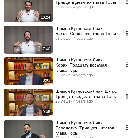
Тридцать девятая глава Торы
38 views
4 years ago
10:24
Шимон Кутновски-Лиак.
Балак. Сороковая глава Торы
68 views
4 years ago
7:40
Шимон Кутновски-Лиак.
Корах. Тридцать восьмая
глава Торы
28 views
4 years ago
8:03
Шимон Кутновски-Лиак. Шлах.
Тридцать седьмая глава Торы
22 views
4 years ago
9:35
Шимон Кутновски-Лиак.
Беаалотха. Тридцать шестая
глава Торы