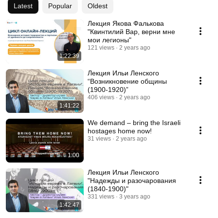
Latest
Popular
Oldest
Лекция Якова Фалькова
"Квинтилий Вар, верни мне
мои легионы"
121 views
2 years ago
1:22:39
Лекция Ильи Ленского
“Возникновение общины
(1900-1920)”
406 views
2 years ago
1:41:22
We demand – bring the Israeli
hostages home now!
31 views
2 years ago
1:00
Лекция Ильи Ленского
"Надежды и разочарования
(1840-1900)"
331 views
3 years ago
1:42:47