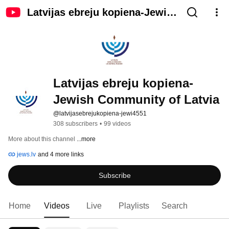
Latvijas ebreju kopiena-Jewish
Community of Latvia
Latvijas ebreju kopiena-
Jewish Community of Latvia
@latvijasebrejukopiena-jewi4551
308 subscribers
•
99 videos
More about this channel
...more
jews.lv
and 4 more links
Subscribe
Home
Videos
Live
Playlists
Search