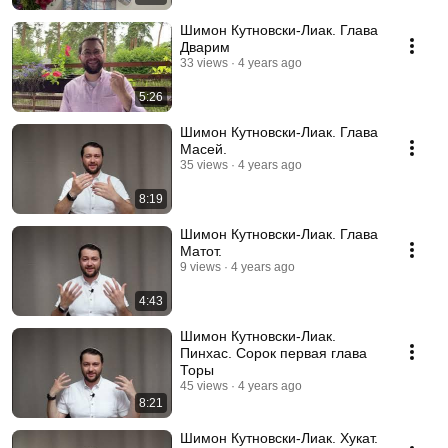
Шимон Кутновски-Лиак. Глава
Дварим
33 views
4 years ago
5:26
Шимон Кутновски-Лиак. Глава
Масей.
35 views
4 years ago
8:19
Шимон Кутновски-Лиак. Глава
Матот.
9 views
4 years ago
4:43
Шимон Кутновски-Лиак.
Пинхас. Сорок первая глава
Торы
45 views
4 years ago
8:21
Шимон Кутновски-Лиак. Хукат.