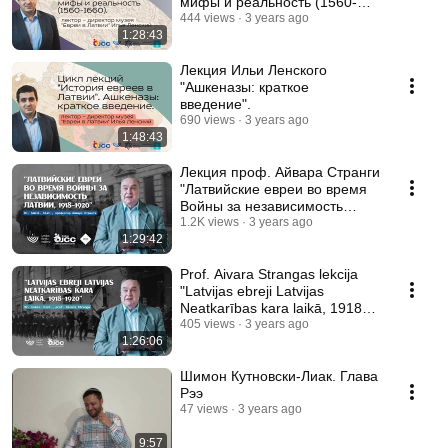
мифы и реальность (1560-
1660)"
444 views
3 years ago
1:28:43
Лекция Ильи Ленского
"Ашкеназы: краткое
введение".
690 views
3 years ago
1:48:43
Лекция проф. Айвара Странги
"Латвийские евреи во время
Войны за независимость
Латвии, 1918-1920"
1.2K views
3 years ago
1:29:42
Prof. Aivara Strangas lekcija
"Latvijas ebreji Latvijas
Neatkarības kara laikā, 1918-
1920"
405 views
3 years ago
1:26:06
Шимон Кутновски-Лиак. Глава
Рээ
47 views
3 years ago
9:57