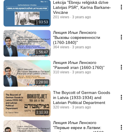
Lekcija "Ebreju reliģiskā dzīve
Latvijas PSR", Karīna Barkane-
Vincāne
201 views
3 years ago
1:03:53
Лекция Ильи Ленского
"Вызовы современности
(1760-1840)"
364 views
3 years ago
1:56:47
Лекция Ильи Ленского
“Ранний этап (1660-1760)”
310 views
3 years ago
1:28:00
The Boycott of German Goods
in Latvia (1933-1934) and
Latvian Political Department
320 views
3 years ago
1:11:33
Лекция Ильи Ленского
"Первые евреи в Латвии: