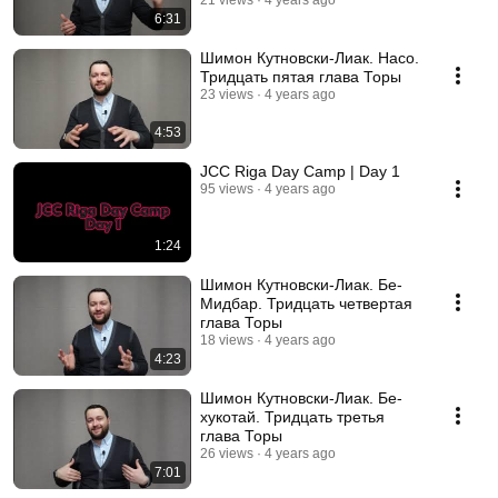
21 views
4 years ago
6:31
Шимон Кутновски-Лиак. Насо.
Тридцать пятая глава Торы
23 views
4 years ago
4:53
JCC Riga Day Camp | Day 1
95 views
4 years ago
1:24
Шимон Кутновски-Лиак. Бе-
Мидбар. Тридцать четвертая
глава Торы
18 views
4 years ago
4:23
Шимон Кутновски-Лиак. Бе-
хукотай. Тридцать третья
глава Торы
26 views
4 years ago
7:01