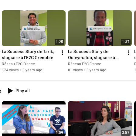
1:25
1:37
La Success Story de Tarik, 
La Success Story de 
stagiaire à l'E2C Grenoble
Ouleymatou, stagiaire à 
l'E2C Grenoble
Réseau E2C France
Réseau E2C France
174 views
•
3 years ago
81 views
•
3 years ago
e
Play all
1:09
3:57