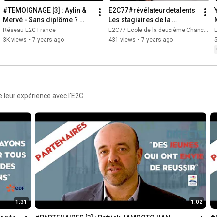
#TEMOIGNAGE [3] : Aylin & 
E2C77#révélateurdetalents 
Mervé - Sans diplôme ? 
Les stagiaires de la 
Elles nous parlent de leur 
formation présentent le 
Réseau E2C France
E2C77 Ecole de la deuxième Chance de Seine-et-Marne
E
réussite à l'E2C ? 🏆
dispositif
3K views
•
7 years ago
431 views
•
7 years ago
leur expérience avec l'E2C.
1:31
1:02