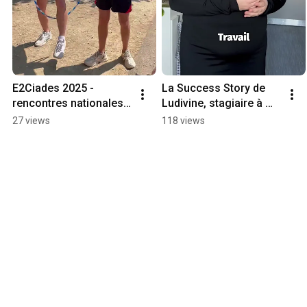
E2Ciades 2025 - 
La Success Story de 
rencontres nationales 
Ludivine, stagiaire à 
sportives et culturelles 
l'E2C Haut-Rhin
27 views
118 views
des E2C