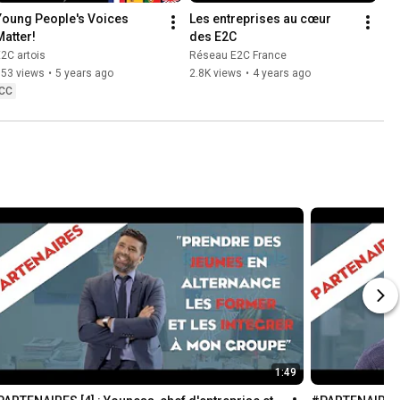
Young People's Voices 
Les entreprises au cœur 
Matter!
des E2C
2C artois
Réseau E2C France
553 views
•
5 years ago
2.8K views
•
4 years ago
CC
1:49