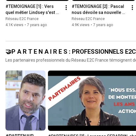
#TEMOIGNAGE [1] : Vers 
#TEMOIGNAGE [2] : Pascal 
quel métier Lindsey s'est 
nous dévoile sa nouvelle 
tourné ? 🤗
orientation professionnelle 
Réseau E2C France
Réseau E2C France
! 💪🏻- Réseau E2C
4.1K views
•
7 years ago
4.9K views
•
7 years ago
🤝P A R T E N A I R E S : PROFESSIONNELS E2C
Les partenaires professionnels du Réseau E2C France témoignent de 