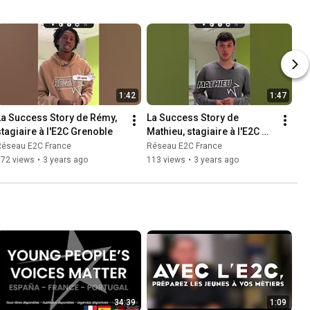
1:42
1:47
La Success Story de Rémy, 
La Success Story de 
stagiaire à l'E2C Grenoble
Mathieu, stagiaire à l'E2C 
Grenoble
Réseau E2C France
Réseau E2C France
172 views
•
3 years ago
113 views
•
3 years ago
34:39
1:09