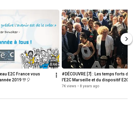
0:44
eau E2C France vous 
#DÉCOUVRE [7] : Les temps forts des 
 année 2019 🎊🎈
l'E2C Marseille et du dispositif E2C 
7K views
•
8 years ago