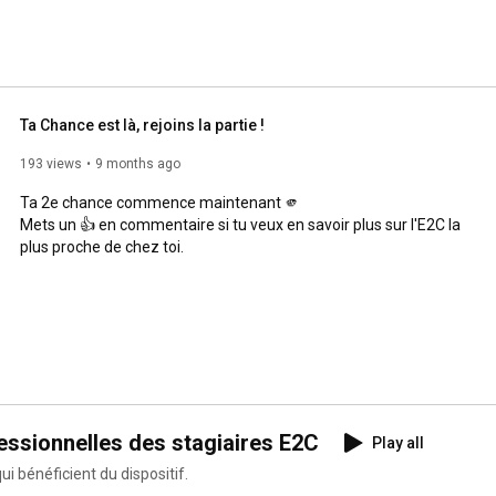
Ta Chance est là, rejoins la partie !
193 views
9 months ago
Ta 2e chance commence maintenant 🫵

Mets un 👍 en commentaire si tu veux en savoir plus sur l'E2C la 
plus proche de chez toi.
sites professionnelles des stagiaires E2C
Play all
i bénéficient du dispositif.