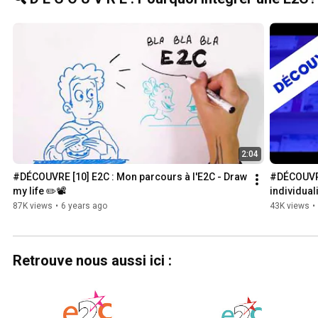
2:04
#DÉCOUVRE [10] E2C : Mon parcours à l'E2C - Draw 
#DÉCOUVRE
my life ✏️📽
individual
l'insertion
87K views
•
6 years ago
43K views
•
Retrouve nous aussi ici :