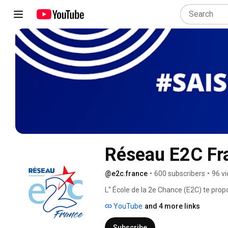
Réseau E2C Fr
@e2c.france
•
600 subscribers
•
96 v
L'' École de la 2e Chance (E2C) te pro
l'entreprise, les compétences nécessair
YouTube
and 4 more links
durable. 
Subscribe