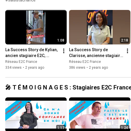
1:08
2:18
La Success Story de Kylian, 
La Success Story de 
ancien stagiaire E2C, 
Clarisse, ancienne stagiaire 
équipier polyvalent à KFC
E2C, équipière polyvalente à 
Réseau E2C France
Réseau E2C France
KFC
334 views
•
2 years ago
386 views
•
2 years ago
🎤 T É M O I G N A G E S : Stagiaires E2C Franc
1:17
1:24