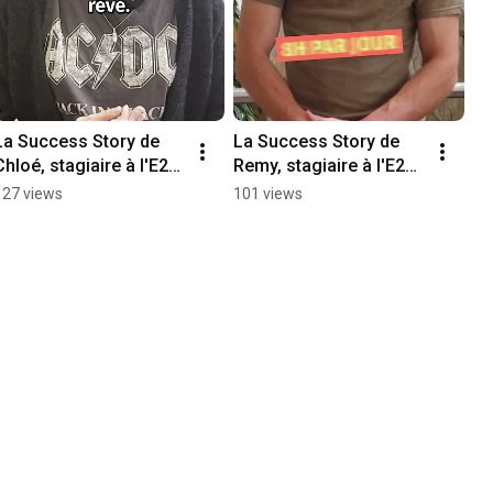
La Success Story de 
La Success Story de 
Chloé, stagiaire à l'E2C 
Remy, stagiaire à l'E2C 
Hauts-de-Seine.
Marseille.
127 views
101 views