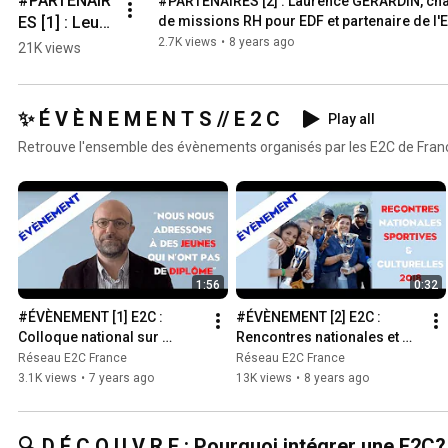
#PARTENAIR
#PARTENAIRES [2] : Laurence GERARDIN, cha
ES [1] : Leurs 
de missions RH pour EDF et partenaire de l'
encouragem
2.7K views
•
8 years ago
21K views
ents ! 💪
✨ É V È N E M E N T S // E 2 C
Play all
Retrouve l'ensemble des évènements organisés par les E2C de Fran
1:56
0:32
#ÉVÈNEMENT [1] E2C : 
#ÉVÈNEMENT [2] E2C : 
Colloque national sur 
Rencontres nationales et 
l'insertion des jeunes par 
sportives des E2C 2018 🏅
Réseau E2C France
Réseau E2C France
les compétences 📖🖊️
3.1K views
•
7 years ago
13K views
•
8 years ago
🔍 D É C O U V R E : Pourquoi intégrer une E2C?