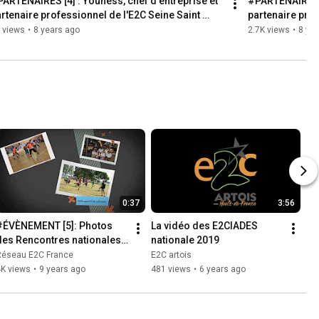
ARTENAIRES [4] : Youness, chef d'entreprise et 
#PARTENAIRES [
rtenaire professionnel de l'E2C Seine Saint 
partenaire prof
enis
 views
•
8 years ago
2.7K views
•
8 ye
0:37
3:56
#ÉVÈNEMENT [5]: Photos 
La vidéo des E2CIADES 
des Rencontres nationales 
nationale 2019
sportives et culturelles 2017 
Réseau E2C France
E2C artois
des Réseaux E2C📸
4K views
•
9 years ago
481 views
•
6 years ago