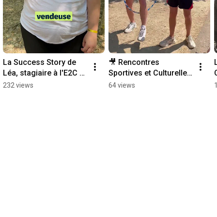
La Success Story de 
🎥 Rencontres 
Léa, stagiaire à l'E2C 
Sportives et Culturelles 
du Puy de Dôme
2025 !
232 views
64 views