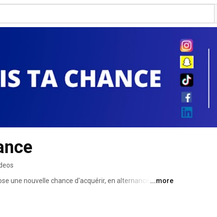
ance
ideos
pose une nouvelle chance d'acquérir, en alternance avec 
...more
es à ton insertion sociale, citoyenne et professionnelle 