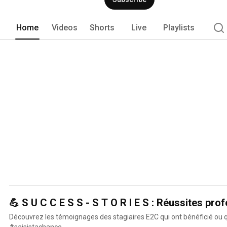
Home
Videos
Shorts
Live
Playlists
💪 S U C C E S S - S T O R I E S : Réus
Découvrez les témoignages des stagiaires E2C qui ont bénéficié ou qu
#saisistachance