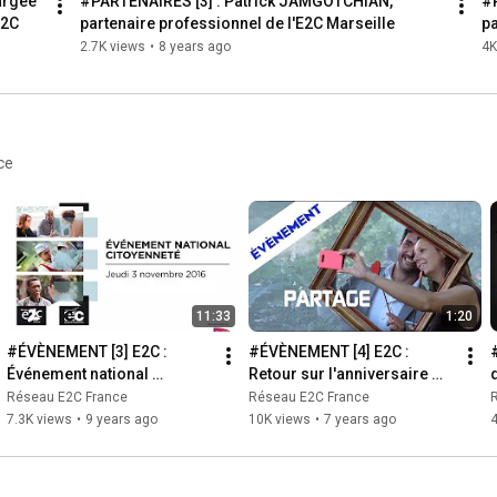
rgée 
#PARTENAIRES [3] : Patrick JAMGOTCHIAN, 
#P
E2C
partenaire professionnel de l'E2C Marseille
pa
D
2.7K views
•
8 years ago
4K
ce
11:33
1:20
#ÉVÈNEMENT [3] E2C : 
#ÉVÈNEMENT [4] E2C : 
Événement national 
Retour sur l'anniversaire 
citoyenneté des Écoles de 
des 20 ans du dispositif E2C 
Réseau E2C France
Réseau E2C France
la 2e Chance
France 🎁
7.3K views
•
9 years ago
10K views
•
7 years ago