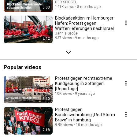
Deutschland« | DER SPIEGEL
DER SPIEGEL
141K views
8 months ago
5:03
Blockadeaktion im Hamburger
Hafen: Protest gegen
Waffenlieferungen nach Israel
Jannis Große
937 views
9 months ago
2:42
Popular videos
Protest gegen rechtsextreme
Kundgebung in Göttingen
[Reportage]
10K views
9 years ago
5:40
Protest gegen
Bundeswehrübung „Red Storm
Bravo“ in Hamburg
9.9K views
10 months ago
2:18