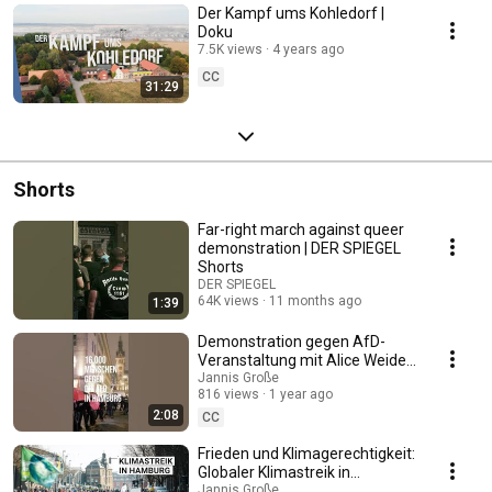
Der Kampf ums Kohledorf |
Doku
7.5K views
4 years ago
CC
31:29
Shorts
Far-right march against queer
demonstration | DER SPIEGEL
Shorts
DER SPIEGEL
64K views
11 months ago
1:39
Demonstration gegen AfD-
Veranstaltung mit Alice Weidel
in Hamburg
Jannis Große
816 views
1 year ago
2:08
CC
Frieden und Klimagerechtigkeit:
Globaler Klimastreik in
Hamburg
Jannis Große