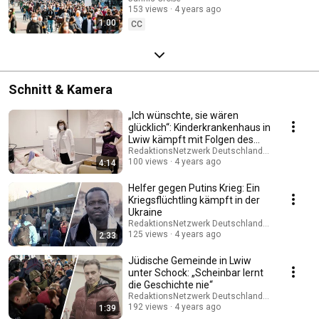
153 views
4 years ago
1:00
CC
Schnitt & Kamera
„Ich wünschte, sie wären
glücklich“: Kinderkrankenhaus in
Lwiw kämpft mit Folgen des
Kriegs
RedaktionsNetzwerk Deutschland (RND)
100 views
4 years ago
4:14
Helfer gegen Putins Krieg: Ein
Kriegsflüchtling kämpft in der
Ukraine
RedaktionsNetzwerk Deutschland (RND)
125 views
4 years ago
2:33
Jüdische Gemeinde in Lwiw
unter Schock: „Scheinbar lernt
die Geschichte nie“
RedaktionsNetzwerk Deutschland (RND)
192 views
4 years ago
1:39