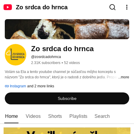
Zo srdca do hrnca
Zo srdca do hrnca
@zosrdcadohrnca
2.31K subscribers
•
52 videos
Volám sa Ela a tento youtube channel je súčasťou môjho konceptu s 
názvom "Zo srdca do hrnca", ktorý je o radosti z dobrého jedla. Propagujem 
...more
poctivé varenie a pečenie a užívanie si vzácnych okamihov pri spoločnom 
Instagram
and 2 more links
stole s najbližšími. Verím, že jedlá a koláče chutia najlepšie, ak do ich 
prípravy vložíme aj svoje srdce. Často experimentujem v kuchyni a svoje 
Subscribe
poznatky rada zdieľam. 
Home
Videos
Shorts
Playlists
Search