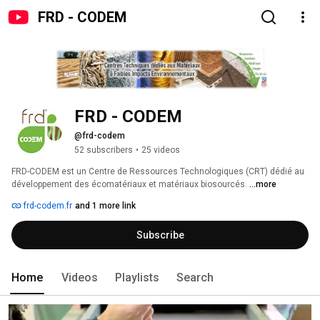
FRD - CODEM
FRD - CODEM
@frd-codem
52 subscribers
•
25 videos
FRD-CODEM est un Centre de Ressources Technologiques (CRT) dédié au 
développement des écomatériaux et matériaux biosourcés. 
...more
frd-codem.fr
and 1 more link
Subscribe
Home
Videos
Playlists
Search