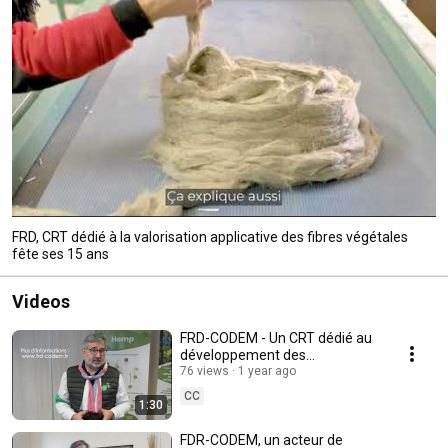
FRD, CRT dédié à la valorisation applicative des fibres végétales
fête ses 15 ans
Videos
FRD-CODEM - Un CRT dédié au
développement des
écomatériaux et matériaux
76 views
1 year ago
biosourcés
CC
1:30
FDR-CODEM, un acteur de