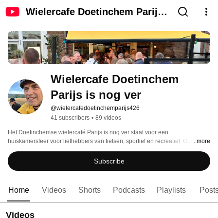
Wielercafe Doetinchem Parijs
is nog ver
Wielercafe Doetinchem 
Parijs is nog ver
@wielercafedoetinchemparijs426
41 subscribers
•
89 videos
Het Doetinchemse wielercafé Parijs is nog ver staat voor een 
huiskamersfeer voor liefhebbers van fietsen, sportief en recreatief. Goede 
...more
koffie met appelgebak. De koers op TV. Het Jelle Nijdam-museum. Clinics 
voor nog meer plezier van het fietsen. Wielercafés met bekende renners en 
Subscribe
schrijvers. Muzikale optredens in Gerrits Muziekcafé. Verhuur aan groepen 
en voor feestjes. Maar vooral mooie oude wielrenfietsen en -shirts. Ernaar 
het ook. 
Home
Videos
Shorts
Podcasts
Playlists
Post
Videos