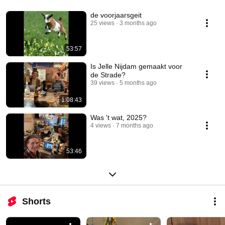
de voorjaarsgeit
25 views
3 months ago
53:57
Is Jelle Nijdam gemaakt voor
de Strade?
39 views
5 months ago
1:08:43
Was 't wat, 2025?
4 views
7 months ago
53:46
Shorts