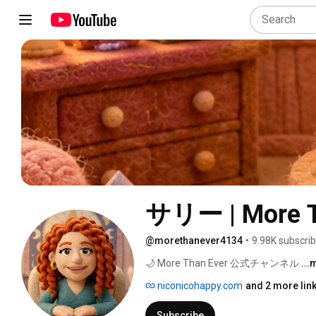
サリー | More T
@morethanever4134
•
9.98K subscri
🌙 More Than Ever 公式チャンネル 
...
niconicohappy.com
and 2 more lin
Subscribe