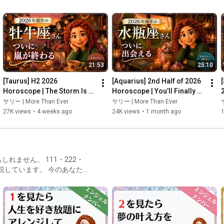
ださい☕✨
21:53
25:10
[Taurus] H2 2026 
[Aquarius] 2nd Half of 2026 
Horoscope | The Storm Is 
Horoscope | You’ll Finally 
Finally Over. A Half-Year to 
Meet Them. Toward a New 
サリー | More Than Ever
サリー | More Than Ever
Cultivate True Prosperity
Future with Your T...
27K views
•
4 weeks ago
24K views
•
1 month ago
1
 111・222・
す。 今のあなたに