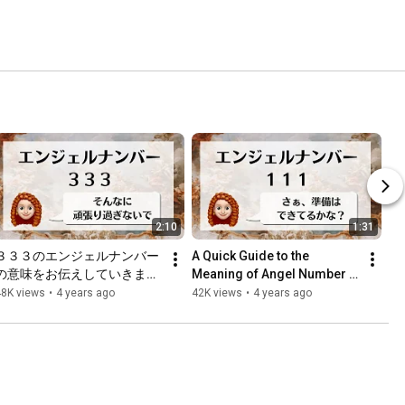
2:10
1:31
３３３のエンジェルナンバー
A Quick Guide to the 
の意味をお伝えしていきます
Meaning of Angel Number 
✨
111!
48K views
•
4 years ago
42K views
•
4 years ago