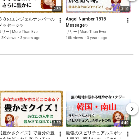
2:59
3:10
８８のエンジェルナンバーの
Angel Number 1818 
メッセージ✨
Message✨
サリー | More Than Ever
サリー | More Than Ever
.3K views
•
3 years ago
10K views
•
3 years ago
8:39
4:40
【豊かさクイズ】で自分の豊
最強のスピリチュアルスポッ