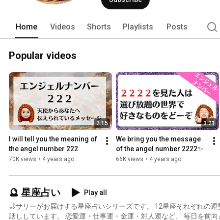
Home
Videos
Shorts
Playlists
Posts
Popular videos
2:15
3:21
I will tell you the meaning of 
We bring you the message 
the angel number 222
of the angel number 2222✨
70K views
•
4 years ago
66K views
•
4 years ago
🔮 星座占い
Play all
🌙サリーがお届けする星座占いシリーズです。 12星座それぞれの運勢を、優しく分かりやすくお
話ししています。 恋愛運・仕事運・金運・対人運など、 毎日を前