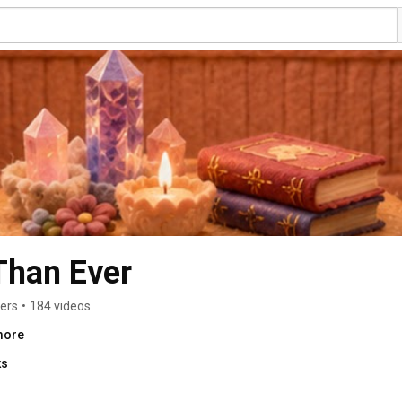
han Ever
bers
•
184 videos
more
ks