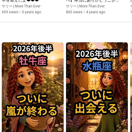
年を迎えたよ❤️❤️❤️
へ】本当にありがとうござい
ます〜❤️✨
サリー | More Than Ever
サリー | More Than Ever
609 views
•
3 years ago
865 views
•
4 years ago
1