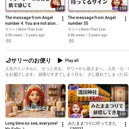
2:49
2:53
The message from Angel 
The message from Angel 
number 4. You are not alone, 
number 55
and remember around of 
サリー | More Than Ever
サリー | More Than Ever
you there are angels.
4.5K views
•
3 years ago
8.8K views
•
3 years ago
CC
CC
🌙サリーのお便り
Play all
人生のトンネルに、そっと光を。 サリーから皆さまへ、 人生・心・幸せ・スピリチュアルなお話
をお届けします。 頑張りすぎてしまう日も、 少し疲れてしまった日も、 ほっと一息つける場所に
なれたら嬉しいです。 また、お知らせや近況などもこちらにま
1:10
3:53
Long time no see, everyone! 
みたままつりに行ってきた