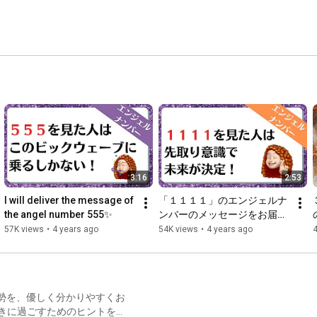
3:16
2:53
I will deliver the message of 
「１１１１」のエンジェルナ
the angel number 555✨
ンバーのメッセージをお届け
します✨
57K views
•
4 years ago
54K views
•
4 years ago
向きに過ごすためのヒントをお