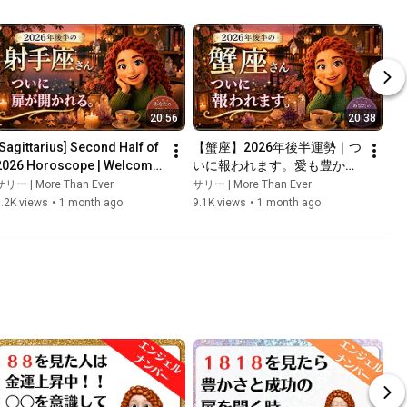
20:56
20:38
[Sagittarius] Second Half of 
【蟹座】2026年後半運勢｜つ
2026 Horoscope | Welcome 
いに報われます。愛も豊かさ
to freedom. Get ready for a 
も受け取る半年へ
サリー | More Than Ever
サリー | More Than Ever
life-changing s...
.2K views
•
1 month ago
9.1K views
•
1 month ago