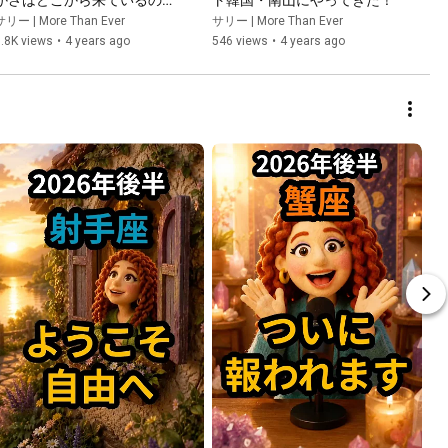
かさはどこから来ているのか
ト韓国・南山にやってきた！
チェックしよう✨
サリー | More Than Ever
サリー | More Than Ever
.8K views
•
4 years ago
546 views
•
4 years ago