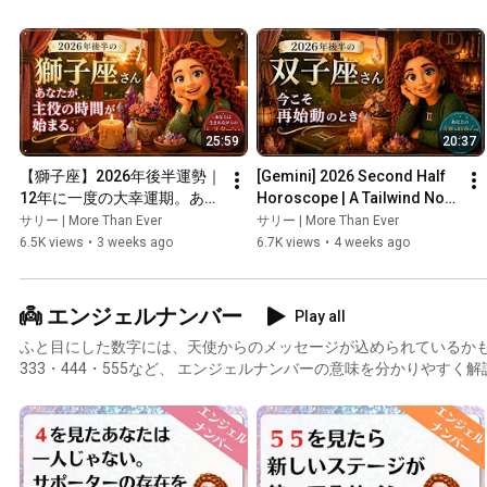
届けします。 どうぞ温かいお茶でも飲みながら、ゆっくりご覧く
25:59
20:37
【獅子座】2026年後半運勢｜
[Gemini] 2026 Second Half 
12年に一度の大幸運期。あな
Horoscope | A Tailwind Not 
たが主役の時間が始まる
Seen in 84 Years: A Six-
サリー | More Than Ever
サリー | More Than Ever
Month Journey to Rec...
6.5K views
•
3 weeks ago
6.7K views
•
4 weeks ago
👼 エンジェルナンバー
Play all
ふと目にした数字には、天使からのメッセージが込められているかもしれません。
333・444・555など、 エンジェルナンバーの意味を分かりやすく解説していま
必要なメッセージが届きますように🌙