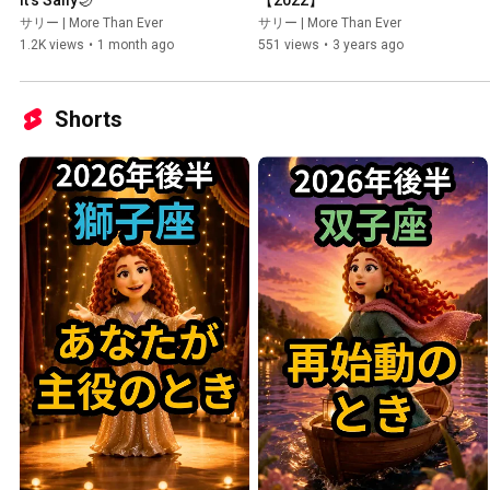
It’s Sally🌙
【2022】
サリー | More Than Ever
サリー | More Than Ever
1.2K views
•
1 month ago
551 views
•
3 years ago
Shorts