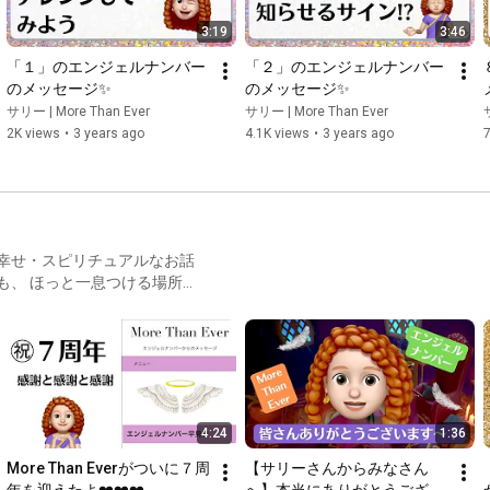
3:19
3:46
「１」のエンジェルナンバー
「２」のエンジェルナンバー
のメッセージ✨
のメッセージ✨
サリー | More Than Ever
サリー | More Than Ever
2K views
•
3 years ago
4.1K views
•
3 years ago
7
とめています☕✨
4:24
1:36
More Than Everがついに７周
【サリーさんからみなさん