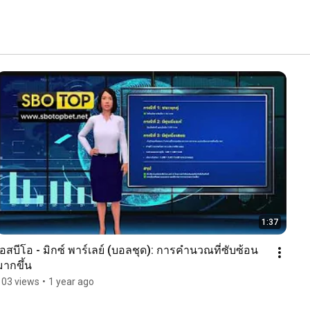
1:37
เอสบีโอ - มิกซ์ พาร์เลย์ (บอลชุด): การคำนวณที่ซับซ้อน
มากขึ้น
103 views
•
1 year ago