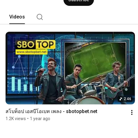
Videos
2:46
สโบท็อป เอสบีโอเบท เพลง - sbotopbet.net
1.2K views
•
1 year ago