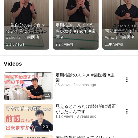
一生自分の歯で食べ
定期検診、来てくだ
ていく為に！ 
さいね！ #short  #歯
困ります･･･！　
#shorts   #歯医者
医者
#short  #歯医者
2.1K views
2.2K views
1.8K views
Videos
定期検診のススメ #歯医者 #虫
歯
86 views
2 months ago
4:15
見えるところだけ部分的に矯正
がしたいんです…
1.1K views
3 years ago
2:31
国民皆歯科検診ってメリットも