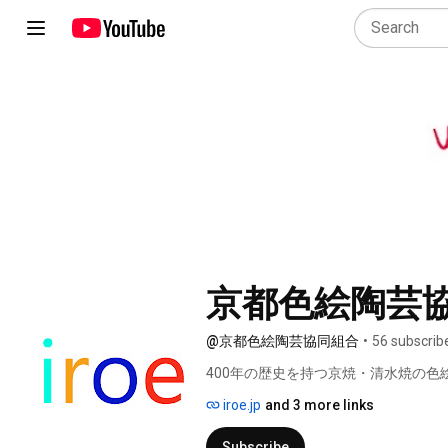
京都色絵陶芸
@京都色絵陶芸協同組合
•
56 subscrib
400年の歴史を持つ京焼・清水焼の色
iroe.jp
and 3 more links
Subscribe