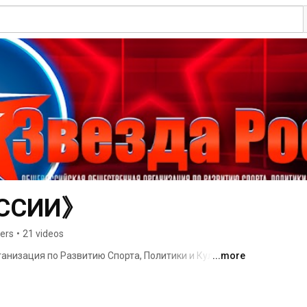
ОССИИ》
bers
•
21 videos
низация по Развитию Спорта, Политики и Культуры 
...more
РОССИИ》 