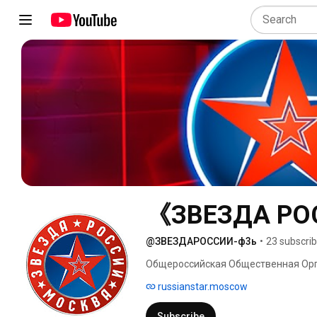
《ЗВЕЗДА Р
@ЗВЕЗДАРОССИИ-ф3ь
•
23 subscri
Общероссийская Общественная Орга
Российской Федерации《ЗВЕЗДА 
russianstar.moscow
Subscribe