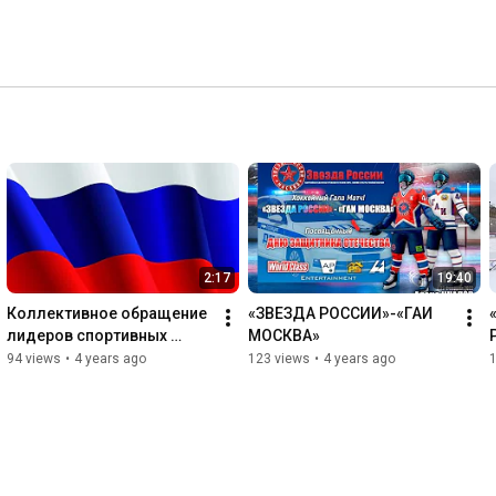
2:17
19:40
Коллективное обращение 
«ЗВЕЗДА РОССИИ»-«ГАИ 
лидеров спортивных 
МОСКВА»
сообществ
94 views
•
4 years ago
123 views
•
4 years ago