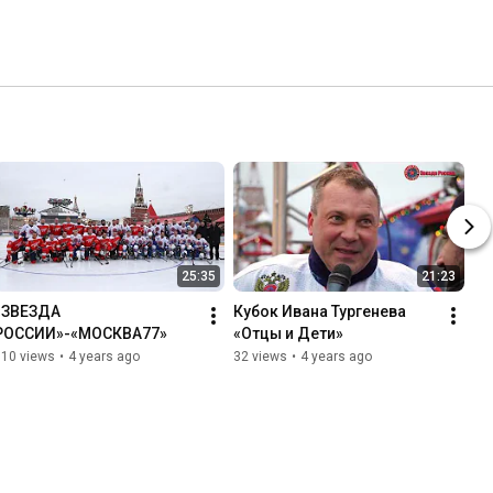
25:35
21:23
«ЗВЕЗДА 
Кубок Ивана Тургенева 
РОССИИ»-«МОСКВА77»
«Отцы и Дети»
110 views
•
4 years ago
32 views
•
4 years ago