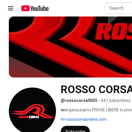
ROSSO CORS
@rossocorsa9055
•
647 subscribers
🏍organizziamo PROVE LIBERE in pista
rossocorsaonline.com
Subscribe