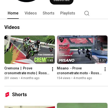
Home
Videos
Shorts
Playlists
Videos
1:45
1:37
Cremona  |  Prove 
Misano  - Prove 
cronometrate moto |  Rosso 
cronometrate moto - Rosso 
Corsa
Corsa
201 views
•
4 months ago
154 views
•
4 months ago
Shorts