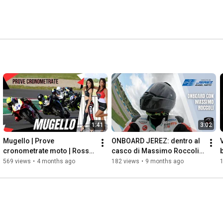
1:41
3:02
Mugello | Prove 
ONBOARD JEREZ: dentro al 
cronometrate moto | Rosso 
casco di Massimo Roccoli
b
Corsa
🔥
569 views
•
4 months ago
182 views
•
9 months ago