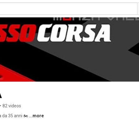
A
•
82 videos
 da 35 anni 🏍 
...more