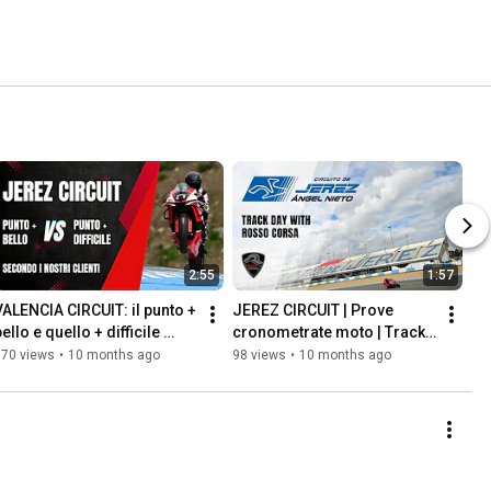
2:55
1:57
VALENCIA CIRCUIT: il punto + 
JEREZ CIRCUIT | Prove 
ello e quello + difficile 
cronometrate moto | Track 
secondo chi l'ha provato!
Days in Valencia
170 views
•
10 months ago
98 views
•
10 months ago