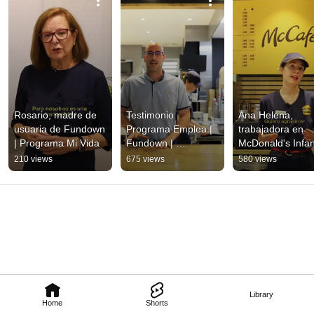
Rosario, madre de 
Testimonio 
Ana Helena, 
usuaria de Fundown 
Programa Emplea | 
trabajadora en 
| Programa Mi Vida
Fundown | 
McDonald's Infant
McDonald's
Programa Emple
210 views
675 views
580 views
Library
Home
Shorts