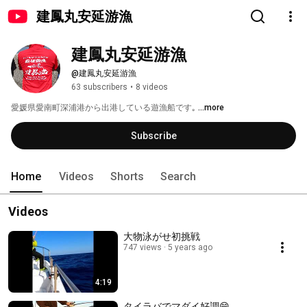
建鳳丸安延游漁
建鳳丸安延游漁
@建鳳丸安延游漁
63 subscribers
•
8 videos
愛媛県愛南町深浦港から出港している遊漁船です｡ 
...more
Subscribe
Home
Videos
Shorts
Search
Videos
大物泳がせ初挑戦
747 views
5 years ago
4:19
タイラバでマダイ好調😄