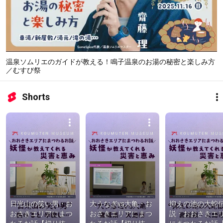
温泉ソムリエのガイドが教える！鳴子温泉のお湯の秘密と楽しみ方
／むすび祭
Shorts
日光山の笑い男・お
大うなぎvs大亀・お
抑えの池の大蛇
おさきエリアにまつ
おさきエリアにまつ
説・おおさきエ