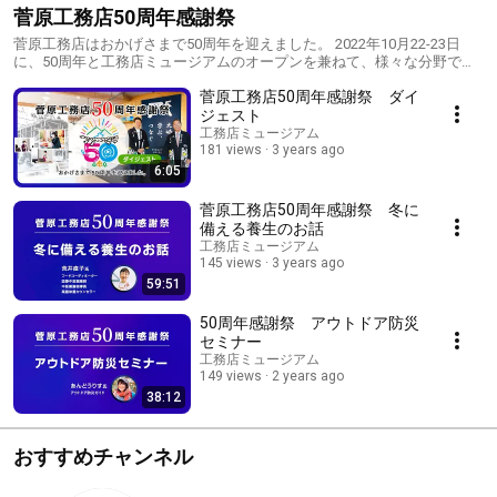
菅原工務店50周年感謝祭
菅原工務店はおかげさまで50周年を迎えました。 2022年10月22-23日
に、50周年と工務店ミュージアムのオープンを兼ねて、様々な分野で活
躍する講師をお招きしてセミナーやワークショップを開催しました。そ
菅原工務店50周年感謝祭 ダイ
のイベントの一部をご紹介いたします。
ジェスト
工務店ミュージアム
181 views
3 years ago
6:05
菅原工務店50周年感謝祭 冬に
備える養生のお話
工務店ミュージアム
145 views
3 years ago
59:51
50周年感謝祭 アウトドア防災
セミナー
工務店ミュージアム
149 views
2 years ago
38:12
おすすめチャンネル