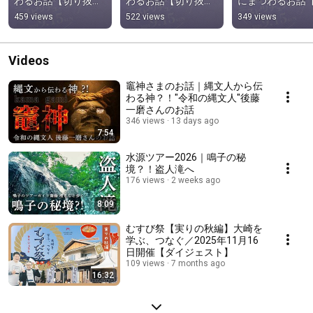
わるお話【切り抜
わるお話【切り抜
にまつわるお話
き】妖怪が教えてく
き】妖怪が教えてく
り抜き】妖怪が
459 views
522 views
349 views
れる災害と恵み 
れる災害と恵み 
てくれる災害と恵
#shorts #野泉マヤ #
#shorts #野泉マヤ #
#shorts #野泉マ
妖怪
妖怪
妖怪
Videos
竈神さまのお話｜縄文人から伝
わる神？！"令和の縄文人"後藤
一磨さんのお話
346 views
13 days ago
7:54
水源ツアー2026｜鳴子の秘
境？！盗人滝へ
176 views
2 weeks ago
8:09
むすび祭【実りの秋編】大崎を
学ぶ、つなぐ／2025年11月16
日開催【ダイジェスト】
109 views
7 months ago
16:32