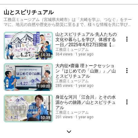
山とスピリチュアル
工務店ミュージアム（宮城県大崎市）は「大崎を学ぶ、つなぐ」をテー
マに、地元の自然や歴史から防災に至るまで、様々な情報を共に学びな
がら、この土地に住む人がポカポカと「あたたかい関係」を築けるよう
山とスピリチュアル 先人たちの
な場として誕生しました。 菅原工務店では、新イベント「山とスピリチ
ュアル」を開催する運びとなりました。 先人たちが大切にしてきた見え
文化や暮らしを学び、体感する
ない世界への精神性を感じたり、「スピリチュアル・占い」を通じて自
一日／2025年4月27日開催【ダ
己を深く探求し、この土地で安心して生活するための気づきが得られる
イジェスト】
工務店ミュージアム
場を目指します。
364 views
1 year ago
14:33
大内征×齋藤 理トークセッショ
ン『はじめての「山旅」』／山
とスピリチュアル
工務店ミュージアム
285 views
1 year ago
1:00:20
身近な河川「江合川」とその水
源からの旅路／山とスピリチュ
アル
工務店ミュージアム
201 views
1 year ago
52:39