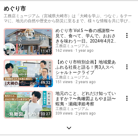
めぐり市
工務店ミュージアム（宮城県大崎市）は「大崎を学ぶ、つなぐ」をテー
マに、地元の自然や歴史から防災に至るまで、様々な情報を共に学びな
がら、この土地に住む人がポカポカと「あたたかい関係」を築けるよう
めぐり市 Vol.5 〜春の感謝祭〜
な場として誕生しました。 めぐり市はそんな場づくりを象徴するイベン
トのひとつで、大崎で活躍する作家さんや農家さんをメンバーとする
見て、食べて、学んで。おおさ
「おおさきめぐり舎」が年２回開催しています。
きを味わう一日。2024年4月21
日開催【ダイジェスト】
工務店ミュージアム
162 views
1 year ago
11:47
【めぐり市特別企画】地域愛あ
ふれる社長と語る！男3人スペ
シャルトークライブ
工務店ミュージアム
151 views
2 years ago
49:32
地元のこと、どれだけ知ってい
ますか？〜鳥瞰図よもやま話〜
蝦夷・瀬織津姫考察
工務店ミュージアム
339 views
2 years ago
33:27