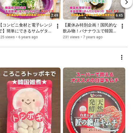
2:49
6:45
【コンビニ食材と電子レンジ
【夏休み特別企画！国民的な
で】簡単にできるサムゲタン
飲み物！バナナウユで韓国料
風
理作り】バナナウユククス
525 views
•
6 years ago
231 views
•
7 years ago
（バナナ牛乳麺）の作り方