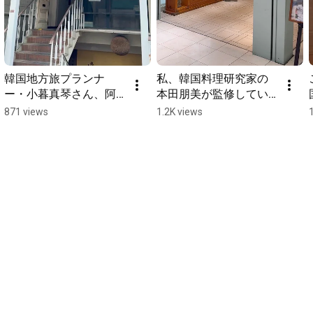
韓国地方旅プランナ
私、韓国料理研究家の
ー・小暮真琴さん、阿
本田朋美が監修してい
佐ヶ谷ハンコック・林
るスランジェ新宿高島
871 views
1.2K views
三樹夫シェフ、韓国料
屋店の韓国グルメをご
理研究家・本田朋美の
紹介します！ #韓国料
コラボイベント
理 #新宿ディナー