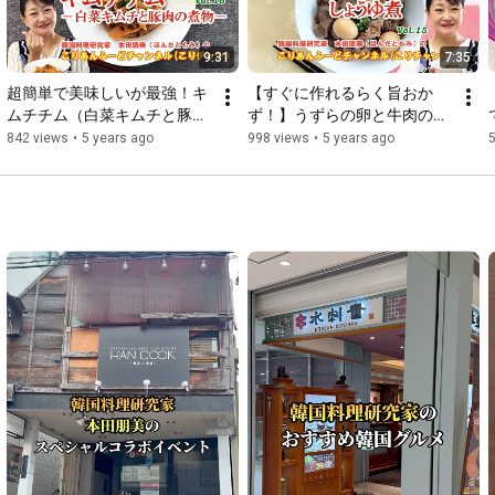
9:31
7:35
超簡単で美味しいが最強！キ
【すぐに作れるらく旨おか
ムチチム（白菜キムチと豚肉
ず！】うずらの卵と牛肉のし
の煮物）の作り方
ょうゆ煮
842 views
•
5 years ago
998 views
•
5 years ago