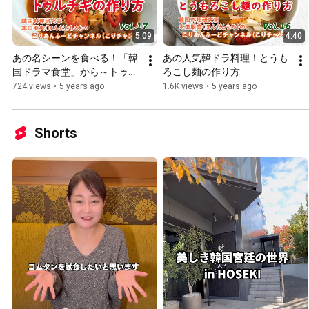
5:09
4:40
あの名シーンを食べる！「韓
あの人気韓ドラ料理！とうも
国ドラマ食堂」から～トゥル
ろこし麺の作り方
チギの作り方
724 views
•
5 years ago
1.6K views
•
5 years ago
Shorts