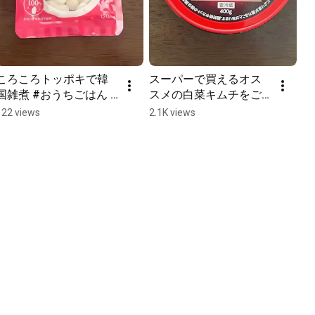
ころころトッポキで韓
スーパーで買えるオス
国雑煮 #おうちごはん #
スメの白菜キムチをご
韓国料理レシピ #韓国
紹介します！　#キムチ 
122 views
2.1K views
料理 #カルディ 
#おうちごはん #韓国料
#cooking
理研究家 #韓国料理