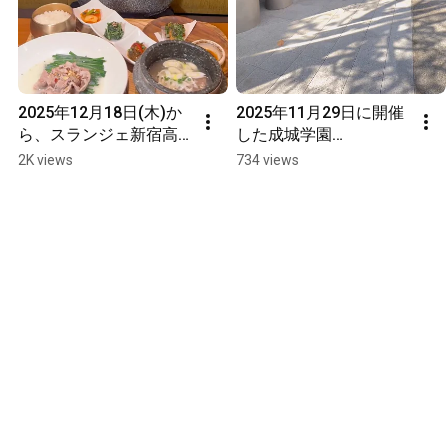
2025年12月18日(木)か
2025年11月29日に開催
ら、スランジェ新宿高
した成城学園
島屋店で、本田朋美監
「HOSEKI」のパク・ス
2K views
734 views
修の牛コムタンセット
ヒョンオーナーシェフ
と豚コムタンセットが
と韓国料理研究家の本
販売されます！#韓国料
田朋美とのコラボイベ
理 #新宿グルメ
ント「美しき韓国宮廷
野世界」#韓国料理 #成
城学園前