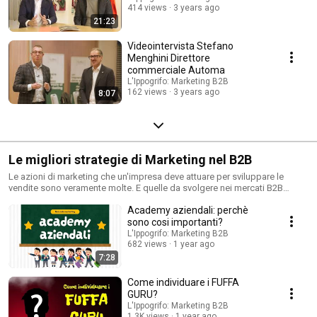
414 views
3 years ago
21:23
Videointervista Stefano
Menghini Direttore
commerciale Automa
L'Ippogrifo: Marketing B2B
162 views
3 years ago
8:07
Le migliori strategie di Marketing nel B2B
Le azioni di marketing che un'impresa deve attuare per sviluppare le
vendite sono veramente molte. E quelle da svolgere nei mercati B2B
hanno delle caratteristiche ben precise. In questi video, Andrea e Nevio
Academy aziendali: perchè
Zucca ci spiegano quali sono le migliori stratgie di marketing che una
piccola e media impresa del B2B deve fare per incrementare il suo
sono cosi importanti?
business.
L'Ippogrifo: Marketing B2B
682 views
1 year ago
7:28
Come individuare i FUFFA
GURU?
L'Ippogrifo: Marketing B2B
1.3K views
1 year ago