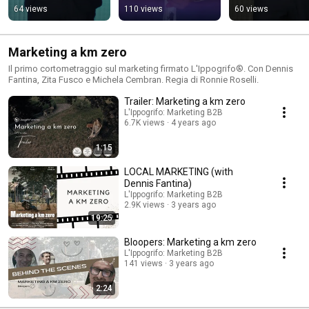
#event
#sales #marketi
64 views
110 views
60 views
Marketing a km zero
Il primo cortometraggio sul marketing firmato L'Ippogrifo®. Con Dennis
Fantina, Zita Fusco e Michela Cembran. Regia di Ronnie Roselli.
Trailer: Marketing a km zero
L'Ippogrifo: Marketing B2B
6.7K views
4 years ago
1:15
LOCAL MARKETING (with
Dennis Fantina)
L'Ippogrifo: Marketing B2B
2.9K views
3 years ago
19:25
Bloopers: Marketing a km zero
L'Ippogrifo: Marketing B2B
141 views
3 years ago
2:24