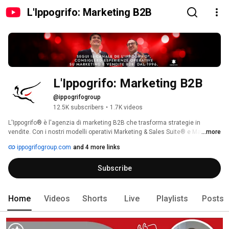
L'Ippogrifo: Marketing B2B
L'Ippogrifo: Marketing B2B
@ippogrifogroup
12.5K subscribers
•
1.7K videos
L'Ippogrifo® è l'agenzia di marketing B2B che trasforma strategie in 
vendite. Con i nostri modelli operativi Marketing & Sales Suite® e Marketing 
...more
& International Sales Suite®, aiutiamo le aziende a crescere in Italia e 
ippogrifogroup.com
and 4 more links
all'estero. Sul nostro canale trovi contenuti esclusivi su strategie di 
acquisizione clienti, marketing operativo e case study reali. 
Subscribe
Home
Videos
Shorts
Live
Playlists
Posts