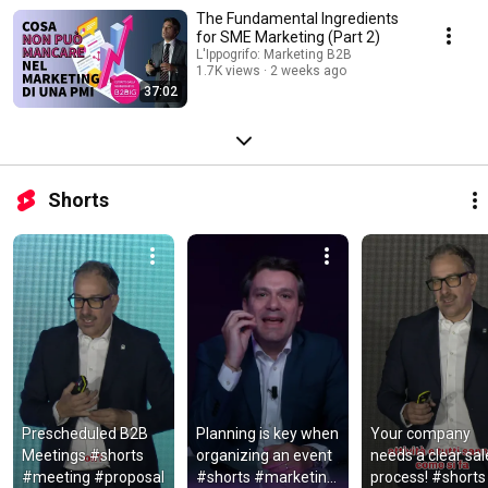
The Fundamental Ingredients
for SME Marketing (Part 2)
L'Ippogrifo: Marketing B2B
1.7K views
2 weeks ago
37:02
Shorts
Prescheduled B2B 
Planning is key when 
Your company 
Meetings #shorts 
organizing an event 
needs a clear sale
#meeting #proposal
#shorts #marketing 
process! #shorts 