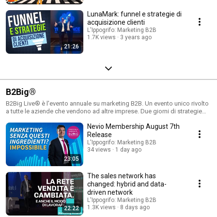
LunaMark: funnel e strategie di
acquisizione clienti
L'Ippogrifo: Marketing B2B
1.7K views
3 years ago
21:26
B2Big®
B2Big Live® è l'evento annuale su marketing B2B. Un evento unico rivolto
a tutte le aziende che vendono ad altre imprese. Due giorni di strategie
preziose e tagliate specificatamente per le imprese che operano in
Nevio Membership August 7th
mercati B2B.
Release
L'Ippogrifo: Marketing B2B
34 views
1 day ago
23:05
The sales network has
changed: hybrid and data-
driven network
L'Ippogrifo: Marketing B2B
1.3K views
8 days ago
22:22