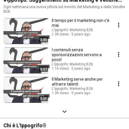
B2B
Ogni settimana una nuova pillola sul mondo del Marketing e delle Vendite
B2B.
Il tempo per il marketing non c'è
mai
L'Ippogrifo: Marketing B2B
1.3K views
5 years ago
2:35
I contenuti senza
sponsorizzazioni servono a
poco!
L'Ippogrifo: Marketing B2B
1.1K views
5 years ago
2:27
Il Marketing serve anche per
attrarre talenti
L'Ippogrifo: Marketing B2B
1.3K views
5 years ago
2:21
Chi è L'Ippogrifo®