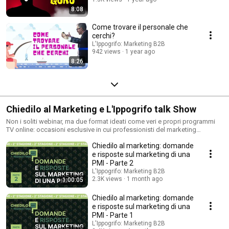
8:08
Come trovare il personale che
cerchi?
L'Ippogrifo: Marketing B2B
942 views
1 year ago
8:26
Chiedilo al Marketing e L'Ippogrifo talk Show
Non i soliti webinar, ma due format ideati come veri e propri programmi
TV online: occasioni esclusive in cui professionisti del marketing
condividono strategie, esperienze e contenuti frutto di oltre 30 anni di
Chiedilo al marketing: domande
esperienza sul campo.
e risposte sul marketing di una
PMI - Parte 2
L'Ippogrifo: Marketing B2B
2.3K views
1 month ago
1:00:05
Chiedilo al marketing: domande
e risposte sul marketing di una
PMI - Parte 1
L'Ippogrifo: Marketing B2B