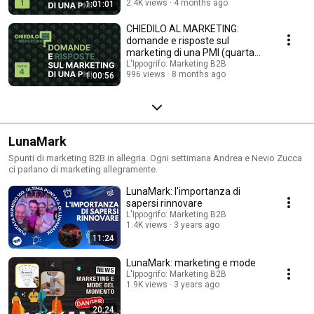
2.4K views
4 months ago
1:01:01
CHIEDILO AL MARKETING:
domande e risposte sul
marketing di una PMI (quarta
puntata)
L'Ippogrifo: Marketing B2B
996 views
8 months ago
1:00:56
LunaMark
Spunti di marketing B2B in allegria. Ogni settimana Andrea e Nevio Zucca
ci parlano di marketing allegramente.
LunaMark: l'importanza di
sapersi rinnovare
L'Ippogrifo: Marketing B2B
1.4K views
3 years ago
11:24
LunaMark: marketing e mode
L'Ippogrifo: Marketing B2B
1.9K views
3 years ago
20:24