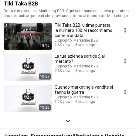
Tiki Taka B2B
Botta e risposta sul Marketing B2B. Ogni settimana una nuova puntata su
uno dei tanti argomenti che gravitano attorno al mondo del Marketing e
delle Vendite B2B.
Tiki Taka B2B, ultima puntata,
la numero 100: vi raccontiamo
come è andata
L'Ippogrifo: Marketing B2B
1.6K views
5 years ago
8:15
La tua azienda sorride :) al
mercato?
L'Ippogrifo: Marketing B2B
2.6K views
5 years ago
10:57
Quando marketing e vendite si
fanno la guerra
L'Ippogrifo: Marketing B2B
1.2K views
5 years ago
10:26
#ippotips. Suggerimenti su Marketing e Vendite