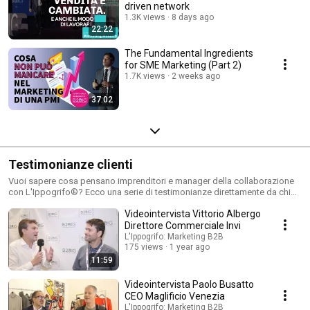
driven network
1.3K views
8 days ago
22:22
The Fundamental Ingredients
for SME Marketing (Part 2)
1.7K views
2 weeks ago
37:02
Testimonianze clienti
Vuoi sapere cosa pensano imprenditori e manager della collaborazione
con L'Ippogrifo®? Ecco una serie di testimonianze direttamente da chi
ha lavorato con l'Agenzia.
Videointervista Vittorio Albergo
Direttore Commerciale Invi
L'Ippogrifo: Marketing B2B
175 views
1 year ago
11:59
Videointervista Paolo Busatto
CEO Maglificio Venezia
L'Ippogrifo: Marketing B2B