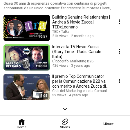
Quasi 30 anni di esperienza operativa con centinaia di progetti
accomunati da un unico obiettivo: far crescere le imprese Clienti,
aumentarne il fatturato grazie al marketing.
Building Genuine Relationships |
Andrea & Nevio Zucca |
TEDxLegnano
TEDx Talks
21K views
2 months ago
10:57
Intervista TV Nevio Zucca
(Story Time - Radio Canale
Italia)
L'Ippogrifo: Marketing B2B
426 views
3 years ago
10:13
Il premio Top Communicator
per la Comunicazione B2B va
con merito a Andrea Zucca di
l'Ippogrifo
Club del Marketing e della Comunicazione
59 views
4 years ago
5:04
Library
Home
Shorts