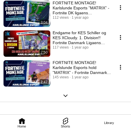
FORTNITE MONTAGE!
Karlslunde Esports ”MATRIX” -
Fortnite DK ligaens
efterårsturnering - Kampdag 4
112 views
1 year ago
3:04
!!
Endgame for KES Schiller og
KES XCloudy. 1. Division!!
Fortnite Danmark Ligaens
efterårsturnering.
117 views
1 year ago
2:50
FORTNITE MONTAGE!
Karlslunde Esports hold
”MATRIX” - Fortnite Danmarks
ligaens efterårsturnering!!
145 views
1 year ago
2:47
Library
Home
Shorts