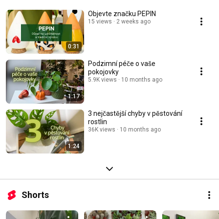
Objevte značku PEPIN
15 views
2 weeks ago
0:31
Podzimní péče o vaše
pokojovky
5.9K views
10 months ago
1:17
3 nejčastější chyby v pěstování
rostlin
36K views
10 months ago
1:24
Shorts