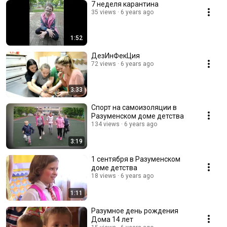
7 неделя карантина
35 views
6 years ago
1:52
ДезИнФекЦия
72 views
6 years ago
3:33
Спорт на самоизоляции в
Разуменском доме детства
134 views
6 years ago
3:19
1 сентября в Разуменском
доме детства
18 views
6 years ago
1:11
Разумное день рождения
Дома 14 лет