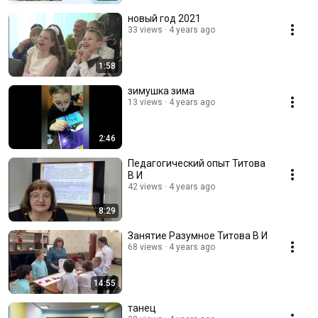
новый год 2021
33 views
4 years ago
1:58
зимушка зима
13 views
4 years ago
2:46
Педагогический опыт Титова
В И
42 views
4 years ago
8:29
Занятие Разумное Титова В И
68 views
4 years ago
14:55
танец