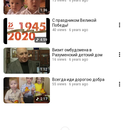
15 views
6 years ago
1:36
С праздником Великой
Победы!
40 views
6 years ago
4:59
Визит омбудсмена в
Разуменский детский дом
16 views
6 years ago
1:12
Всегда иди дорогою добра
55 views
6 years ago
2:17