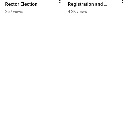
Rector Election
Registration and 
Enrollment for IFS 
267 views
4.2K views
2026.1 Admission