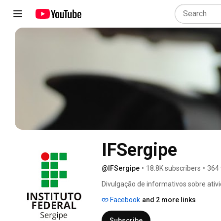
IFSergipe
@IFSergipe
•
18.8K subscribers
•
364 
Divulgação de informativos sobre ativi
Facebook
and 2 more links
Subscribe