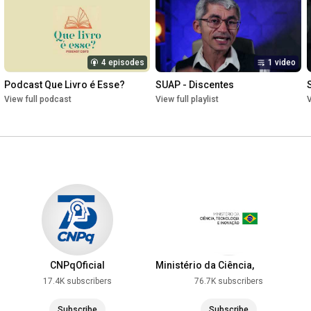
4 episodes
1 video
Podcast Que Livro é Esse?
SUAP - Discentes
View full podcast
View full playlist
V
CNPqOficial
Ministério da Ciência,
Tecnologia e Inovação
17.4K subscribers
76.7K subscribers
Subscribe
Subscribe