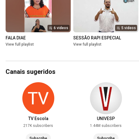
6 videos
5 videos
FALA DIAE
SESSÃO RAPI ESPECIAL
View full playlist
View full playlist
Canais sugeridos
TV Escola
UNIVESP
217K subscribers
1.44M subscribers
Subscribe
Subscribe