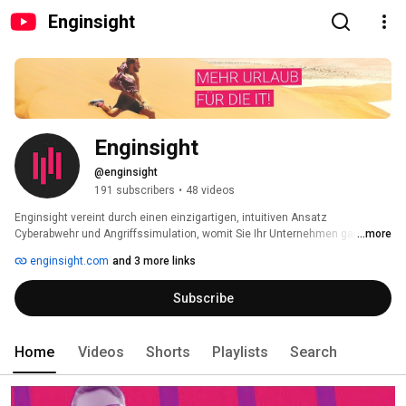
Enginsight
Enginsight
@enginsight
191 subscribers
•
48 videos
Enginsight vereint durch einen einzigartigen, intuitiven Ansatz 
Cyberabwehr und Angriffssimulation, womit Sie Ihr Unternehmen ganz 
...more
einfach vor Cyberattacken schützen. 
enginsight.com
and 3 more links
Subscribe
Home
Videos
Shorts
Playlists
Search