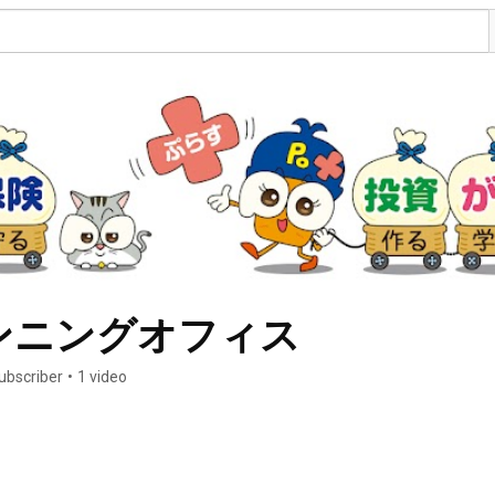
ンニングオフィス
ubscriber
•
1 video