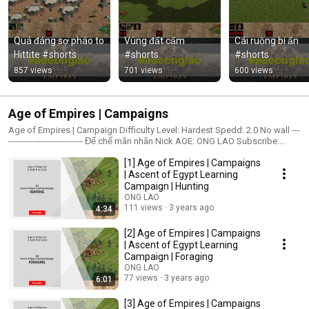
Quá đáng sợ pháo to 
Vùng đất cấm 
Cái ruộng bí ẩn 
Hittite #shorts
#shorts
#shorts
857 views
701 views
600 views
Age of Empires | Campaigns
​Age of Empires | Campaign Difficulty Level: Hardest Spedd: 2.0 No wall ---
--------------------------- Đế chế mãn nhãn Nick AOE: ONG LAO Subscribe:
https://bit.ly/3qvIyWP #aoe #aoeonglao #ducleanh88
[1] Age of Empires | Campaigns
| Ascent of Egypt Learning
Campaign | Hunting
ONG LAO
111 views
3 years ago
4:34
[2] Age of Empires | Campaigns
| Ascent of Egypt Learning
Campaign | Foraging
ONG LAO
77 views
3 years ago
6:01
[3] Age of Empires | Campaigns