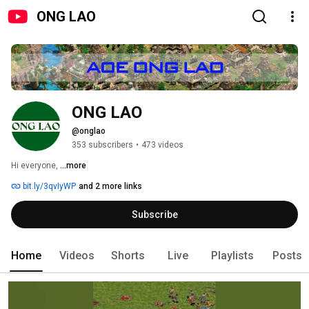
ONG LAO
ONG LAO
@onglao
353 subscribers
•
473 videos
Hi everyone, 
...more
bit.ly/3qvIyWP
and 2 more links
Subscribe
Home
Videos
Shorts
Live
Playlists
Posts