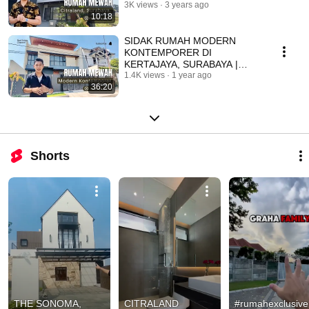
3K views
3 years ago
10:18
SIDAK RUMAH MODERN
KONTEMPORER DI
KERTAJAYA, SURABAYA |
FORSALE
1.4K views
1 year ago
36:20
Shorts
THE SONOMA, 
CITRALAND 
#rumahexclusive 