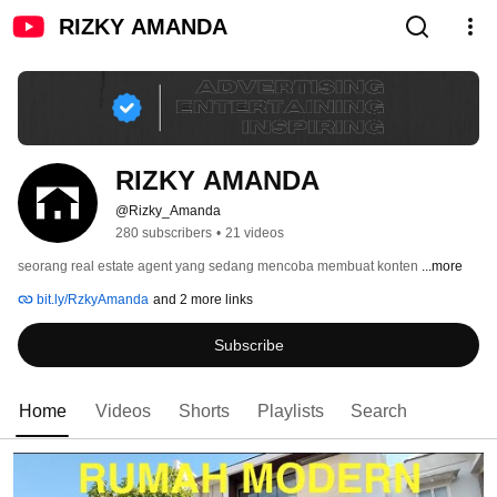
RIZKY AMANDA
RIZKY AMANDA
@Rizky_Amanda
280 subscribers
•
21 videos
seorang real estate agent yang sedang mencoba membuat konten 
...more
bit.ly/RzkyAmanda
and 2 more links
Subscribe
Home
Videos
Shorts
Playlists
Search