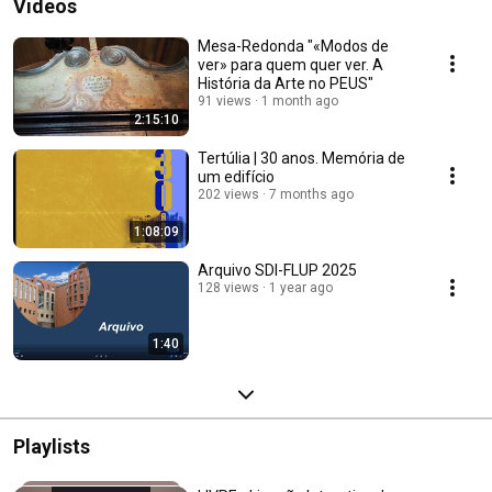
Videos
Mesa-Redonda "«Modos de
ver» para quem quer ver. A
História da Arte no PEUS"
91 views
1 month ago
2:15:10
Tertúlia | 30 anos. Memória de
um edifício
202 views
7 months ago
1:08:09
Arquivo SDI-FLUP 2025
128 views
1 year ago
1:40
Playlists