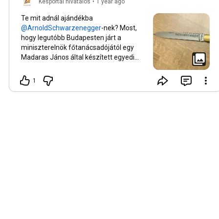
Késportál hivatalos
•
1 year ago
Te mit adnál ajándékba
-nek? Most,
hogy legutóbb Budapesten járt a
miniszterelnök főtanácsadójától egy
Madaras János által készített egyedi
szalonnázót kapott. Cikkünket a
Késportál blogon olvashatod, a QR kódot
1
beolvasva.