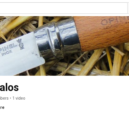
talos
ibers
•
1 video
ore