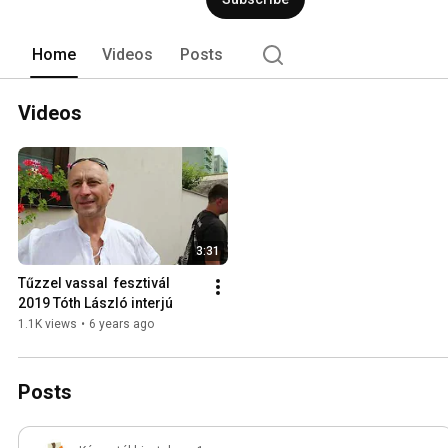
Home
Videos
Posts
Videos
3:31
Tűzzel vassal  fesztivál 
2019 Tóth László interjú
1.1K views
•
6 years ago
Posts