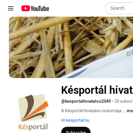
Késportál hiva
@kesportalhivatalos2049
•
20 subscr
A Késportál hivatalos csatornája. 
...m
kesportal.hu
Subscribe