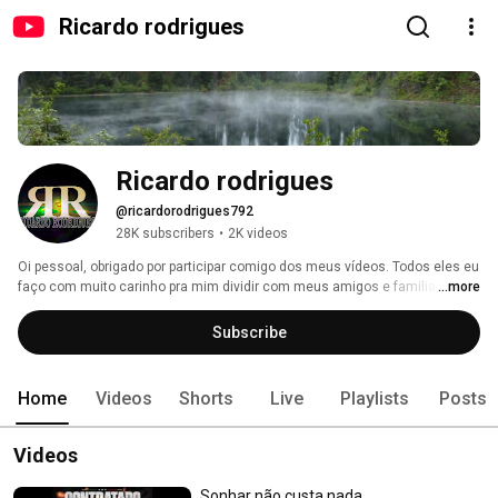
Ricardo rodrigues
Ricardo rodrigues
@ricardorodrigues792
28K subscribers
•
2K videos
Oi pessoal, obrigado por participar comigo dos meus vídeos. Todos eles eu 
faço com muito carinho pra mim dividir com meus amigos e familiares 
...more
não sou profissional apenas gosto e brinco com tudo isso, e também é 
uma forma de não perder esses bons momentos da minha vida.... Muito 
Subscribe
obrigado. 
Home
Videos
Shorts
Live
Playlists
Posts
Videos
Sonhar não custa nada...