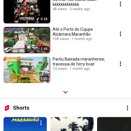
kkkkkkkkkkkkk
48 views
3 weeks ago
0:26
Até o Porto do Cujupe
Alcântara Maranhão
108 views
1 month ago
1:44
Partiu Baixada maranhense,
travessia de ferry boat
74 views
1 month ago
1:00
Shorts