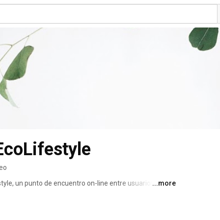
coLifestyle
deo
yle, un punto de encuentro on-line entre usuarios, 
...more