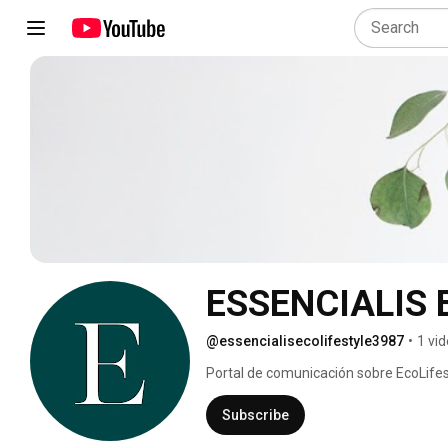
ESSENCIALIS E
@essencialisecolifestyle3987
•
1 vi
Portal de comunicación sobre EcoLifest
consumidores, marcas y servicios 
Subscribe