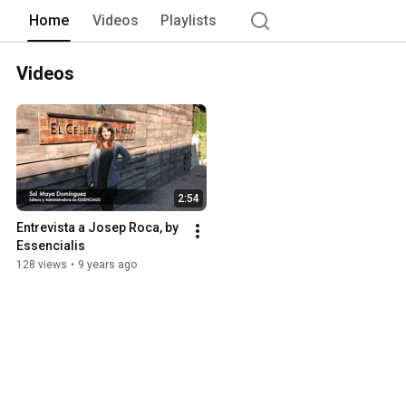
Home
Videos
Playlists
Videos
2:54
Entrevista a Josep Roca, by 
Essencialis
128 views
•
9 years ago