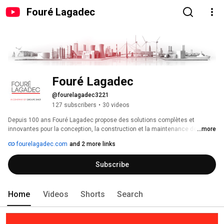
Fouré Lagadec
Fouré Lagadec
@fourelagadec3221
127 subscribers
•
30 videos
Depuis 100 ans Fouré Lagadec propose des solutions complètes et 
innovantes pour la conception, la construction et la maintenance des 
...more
installations industrielles. 
fourelagadec.com
and 2 more links
Subscribe
Home
Videos
Shorts
Search