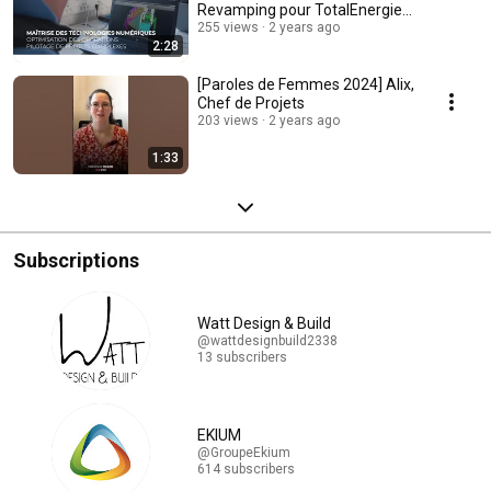
Revamping pour TotalEnergies
Plateforme de Normandie
255 views
2 years ago
2:28
[Paroles de Femmes 2024] Alix,
Chef de Projets
203 views
2 years ago
1:33
Subscriptions
Watt Design & Build
@wattdesignbuild2338
13 subscribers
EKIUM
@GroupeEkium
614 subscribers