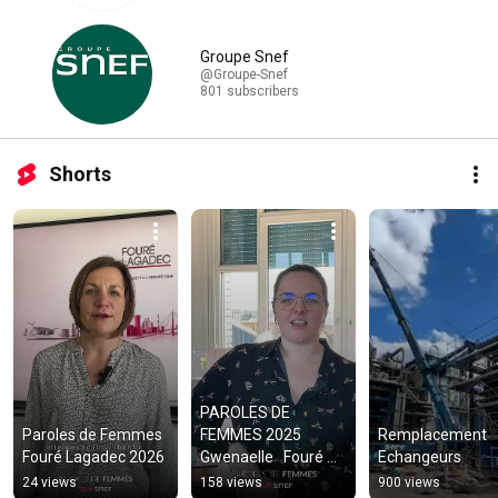
Groupe Snef
@Groupe-Snef
801 subscribers
Shorts
PAROLES DE 
Paroles de Femmes 
FEMMES 2025 
Remplacement 
Fouré Lagadec 2026
Gwenaelle   Fouré 
Echangeurs
Lagadec
24 views
158 views
900 views