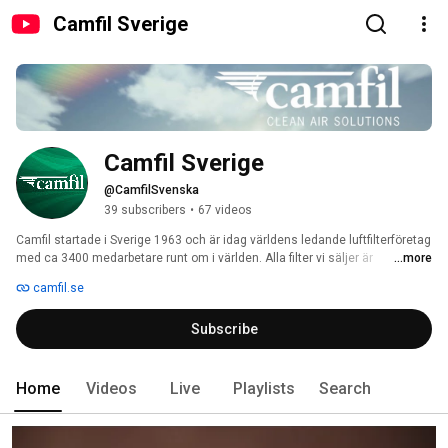
Camfil Sverige
Camfil Sverige
@CamfilSvenska
39 subscribers
•
67 videos
Camfil startade i Sverige 1963 och är idag världens ledande luftfilterföretag 
med ca 3400 medarbetare runt om i världen. Alla filter vi säljer är 
...more
producerade inom koncernen. Vår bas finns i Norden, där vi är den ledande 
camfil.se
leverantören av både vanliga ventilationsfilter, metallfilter och renrumsfilter. 
Vi levererar bland annat filter till alla kärnkraftverk i Norden. Huvudkontoret 
Subscribe
för Camfil Svenska AB finns i Trosa. Där grundades en gång Camfil, och 
Camfils moderbolag är beläget i Sverige än idag. I Sverige har Camfil 
Svenska AB två fabriker som är certifierade enligt ISO 9001 och ISO 14001. 
Home
Videos
Live
Playlists
Search