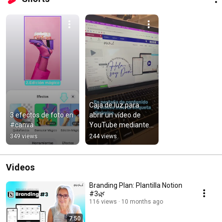
Caja de luz para 
3 efectos de foto en 
abrir un vídeo de 
#canva
YouTube mediante 
ventana popup con 
349 views
244 views
Elementor
Videos
Branding Plan: Plantilla Notion
#3🌿
116 views
10 months ago
7:50