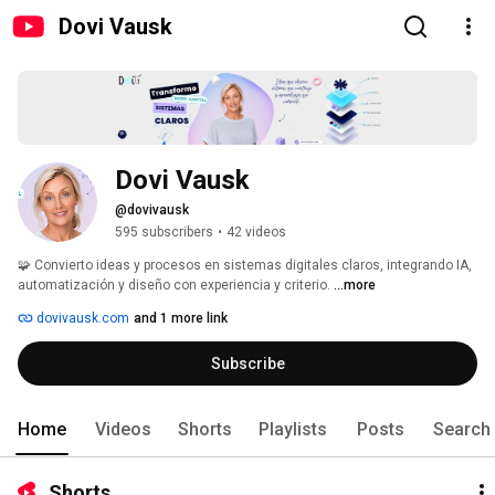
Dovi Vausk
Dovi Vausk
@dovivausk
595 subscribers
•
42 videos
🧩 Convierto ideas y procesos en sistemas digitales claros, integrando IA, 
automatización y diseño con experiencia y criterio. 
...more
dovivausk.com
and 1 more link
Subscribe
Home
Videos
Shorts
Playlists
Posts
Search
Shorts